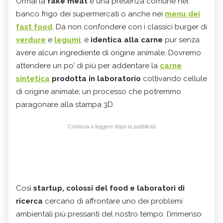
Ormai la
fake meat
è una presenza comune nel
banco frigo dei supermercati o anche nei
menu dei
fast food
. Da non confondere con i classici burger di
verdure
e
legumi
, è
identica alla carne
pur senza
avere alcun ingrediente di origine animale. Dovremo
attendere un po’ di più per addentare la
carne
sintetica
prodotta in laboratorio
coltivando cellule
di origine animale; un processo che potremmo
paragonare alla stampa 3D.
Continua a leggere dopo la pubblicità
Così
startup, colossi del food e laboratori di
ricerca
cercano di affrontare uno dei problemi
ambientali più pressanti del nostro tempo: l’immenso