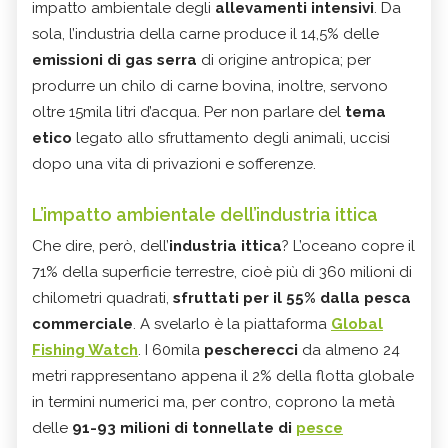
impatto ambientale degli
allevamenti intensivi
. Da
sola, l’industria della carne produce il 14,5% delle
emissioni di gas serra
di origine antropica; per
produrre un chilo di carne bovina, inoltre, servono
oltre 15mila litri d’acqua. Per non parlare del
tema
etico
legato allo sfruttamento degli animali, uccisi
dopo una vita di privazioni e sofferenze.
L’impatto ambientale dell’industria ittica
Che dire, però, dell’
industria ittica
? L’oceano copre il
71% della superficie terrestre, cioè più di 360 milioni di
chilometri quadrati,
sfruttati per il 55% dalla pesca
commerciale
. A svelarlo è la piattaforma
Global
Fishing Watch
. I 60mila
pescherecci
da almeno 24
metri rappresentano appena il 2% della flotta globale
in termini numerici ma, per contro, coprono la metà
delle
91-93 milioni di tonnellate di
pesce