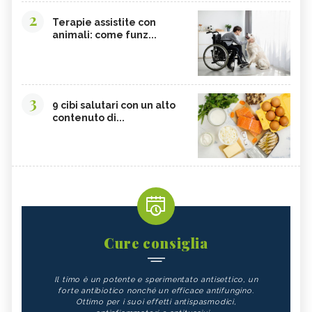
2
Terapie assistite con
animali: come funz...
3
9 cibi salutari con un alto
contenuto di...
Cure consiglia
Il timo è un potente e sperimentato antisettico, un
forte antibiotico nonché un efficace antifungino.
Ottimo per i suoi effetti antispasmodici,