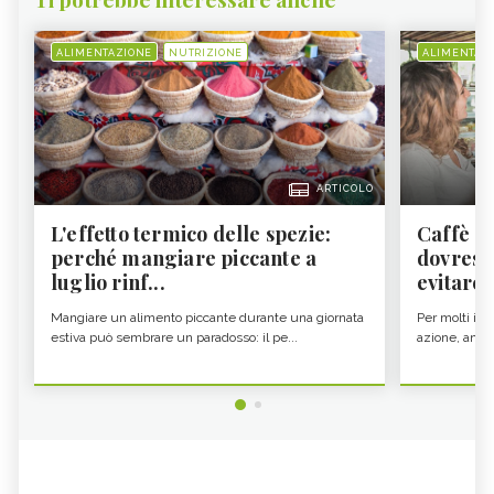
ALIMENTAZIONE
NUTRIZIONE
ALIMENTAZ
ARTICOLO
L'effetto termico delle spezie:
Caffè a
perché mangiare piccante a
dovresti
luglio rinf...
evitare i
Mangiare un alimento piccante durante una giornata
Per molti il c
estiva può sembrare un paradosso: il pe...
azione, ancor