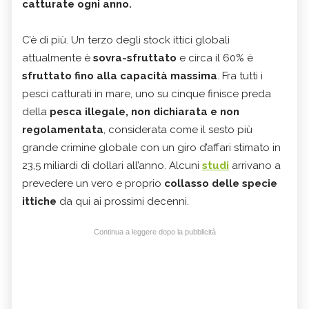
catturate ogni anno.
C’è di più. Un terzo degli stock ittici globali
attualmente è
sovra-sfruttato
e circa il 60% è
sfruttato fino alla capacità massima
. Fra tutti i
pesci catturati in mare, uno su cinque finisce preda
della
pesca illegale, non dichiarata e non
regolamentata
, considerata come il sesto più
grande crimine globale con un giro d’affari stimato in
23,5 miliardi di dollari all’anno. Alcuni
studi
arrivano a
prevedere un vero e proprio
collasso delle specie
ittiche
da qui ai prossimi decenni.
Continua a leggere dopo la pubblicità