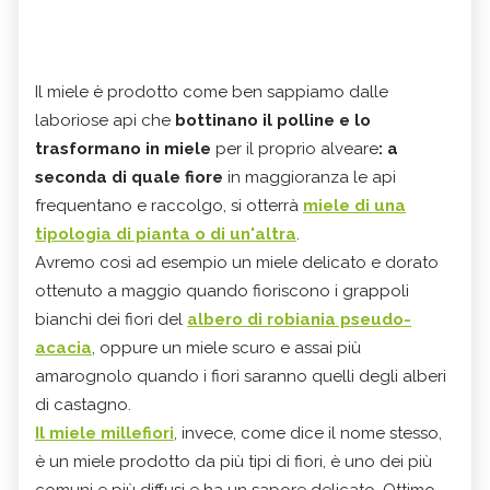
Il miele è prodotto come ben sappiamo dalle
laboriose api che
bottinano il polline e lo
trasformano in miele
per il proprio alveare
: a
seconda di quale fiore
in maggioranza le api
frequentano e raccolgo, si otterrà
miele di una
tipologia di pianta o di un'altra
.
Avremo così ad esempio un miele delicato e dorato
ottenuto a maggio quando fioriscono i grappoli
bianchi dei fiori del
albero di robiania pseudo-
acacia
, oppure un miele scuro e assai più
amarognolo quando i fiori saranno quelli degli alberi
di castagno.
Il miele millefiori
, invece, come dice il nome stesso,
è un miele prodotto da più tipi di fiori, è uno dei più
comuni e più diffusi e ha un sapore delicato. Ottimo