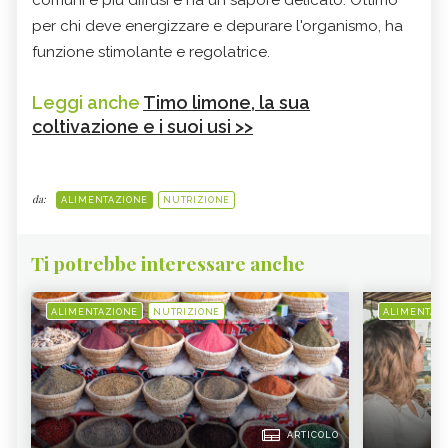
per chi deve energizzare e depurare l'organismo, ha
funzione stimolante e regolatrice.
Leggi anche
Timo limone, la sua
coltivazione e i suoi usi >>
da:
ALIMENTAZIONE
NUTRIZIONE
Ti potrebbe interessare anche
ALIMENTAZIONE
NUTRIZIONE
ALIMENTAZ
ARTICOLO