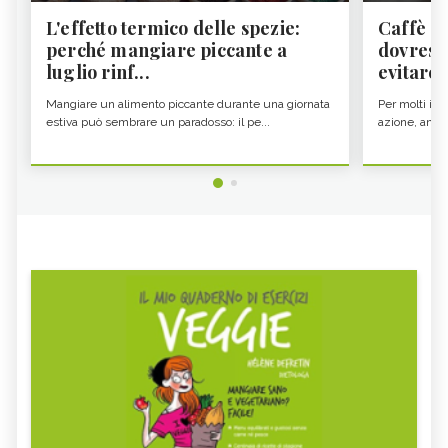
L'effetto termico delle spezie:
Caffè a
perché mangiare piccante a
dovresti
luglio rinf...
evitare i
Mangiare un alimento piccante durante una giornata
Per molti il c
estiva può sembrare un paradosso: il pe...
azione, ancor