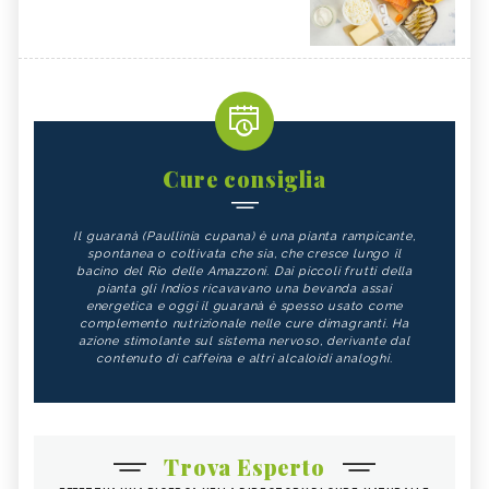
Cure consiglia
Il guaranà (Paullinia cupana) è una pianta rampicante,
spontanea o coltivata che sia, che cresce lungo il
bacino del Rio delle Amazzoni. Dai piccoli frutti della
pianta gli Indios ricavavano una bevanda assai
energetica e oggi il guaranà è spesso usato come
complemento nutrizionale nelle cure dimagranti. Ha
azione stimolante sul sistema nervoso, derivante dal
contenuto di caffeina e altri alcaloidi analoghi.
Trova Esperto