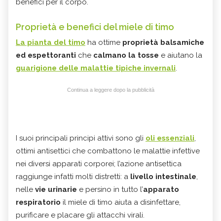
benefici per il corpo.
Proprietà e benefici del miele di timo
La pianta del timo
ha ottime
proprietà balsamiche
ed espettoranti
che
calmano la tosse
e aiutano la
guarigione delle malattie tipiche invernali
.
Continua a leggere dopo la pubblicità
I suoi principali principi attivi sono gli
oli essenziali
,
ottimi antisettici che combattono le malattie infettive
nei diversi apparati corporei; l’azione antisettica
raggiunge infatti molti distretti: a
livello intestinale
,
nelle
vie urinarie
e persino in tutto l’
apparato
respiratorio
il miele di timo aiuta a disinfettare,
purificare e placare gli attacchi virali.