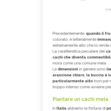
Conti
Precedentemente,
quando il fr
colorato, è letteralmente
immang
estremamente alto che lo rende
La caratteristica peculiare del
cac
cachi che diventa commestibil
morsi come una comune mela.
Le
dimensioni
in genere sono
li
arancione
chiaro
,
la buccia è l
particolarmente alto
(non per 
troppo intenso come avviene per l
Piantare un cachi mela
In
Italia
abbiamo la fortuna di
po