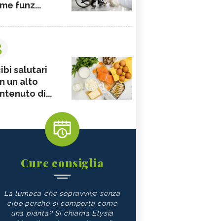
me funz...
3
ibi salutari
n un alto
ntenuto di...
Cure consiglia
La lumaca che sopravvive senza
cibo perché si comporta come
una pianta? Si chiama Elysia