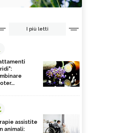
I più letti
1
attamenti
ridi":
mbinare
ioter...
2
rapie assistite
n animali: