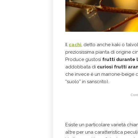
Il
cachi
, detto anche kaki o talv
preziosissima pianta di origine ci
Produce gustosi
frutti durante l
addobbata di
curiosi frutti ara
che invece è un marrone-beige com
“suolo” in sanscrito).
Conti
Esiste un particolare varietà chi
altre per una caratteristica pecul