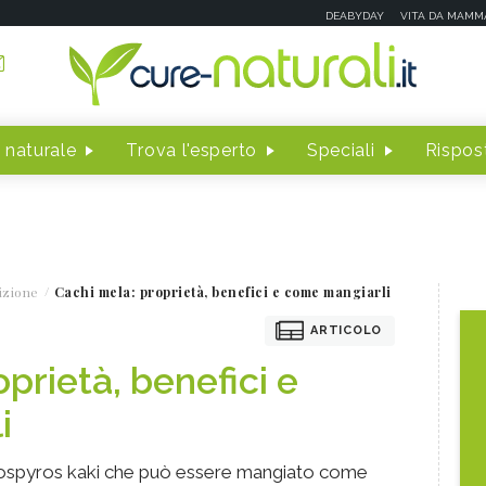
DEABYDAY
VITA DA MAMM
 naturale
Trova l'esperto
Speciali
Rispost
izione
Cachi mela: proprietà, benefici e come mangiarli
ARTICOLO
prietà, benefici e
i
 Diospyros kaki che può essere mangiato come