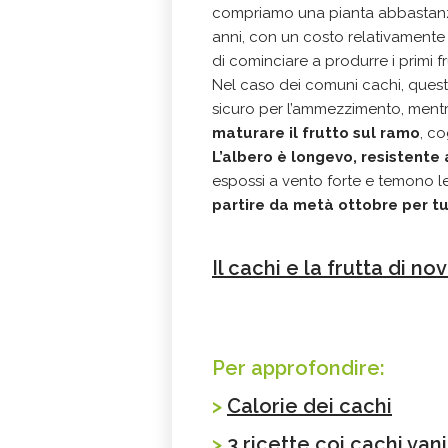
compriamo una pianta abbastanza
anni, con un costo relativamente b
di cominciare a produrre i primi fru
Nel caso dei comuni cachi, questi
sicuro per l’ammezzimento, ment
maturare il frutto sul ramo
, co
L’albero è longevo, resistente 
espossi a vento forte e temono le
partire da metà ottobre per tu
Il cachi e la frutta di n
Per approfondire:
>
Calorie dei cachi
>
3 ricette coi cachi vani