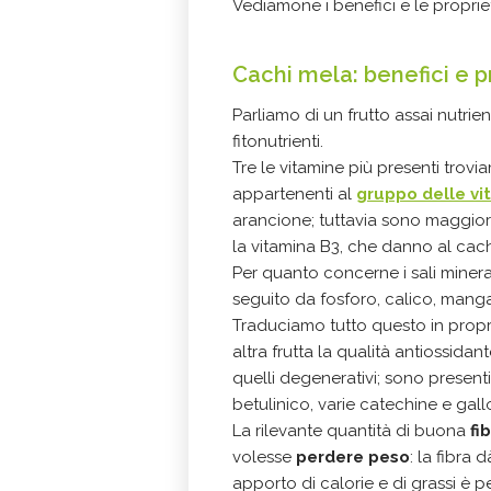
Vediamone i benefici e le proprie
Cachi mela: benefici e p
Parliamo di un frutto assai nutrient
fitonutrienti.
Tre le vitamine più presenti trovi
appartenenti al
gruppo delle vi
arancione; tuttavia sono maggio
la vitamina B3, che danno al cac
Per quanto concerne i sali minera
seguito da fosforo, calico, manga
Traduciamo tutto questo in propri
altra frutta la qualità antiossida
quelli degenerativi; sono presenti
betulinico, varie catechine e gal
La rilevante quantità di buona
fi
volesse
perdere peso
: la fibra
apporto di calorie e di grassi è p