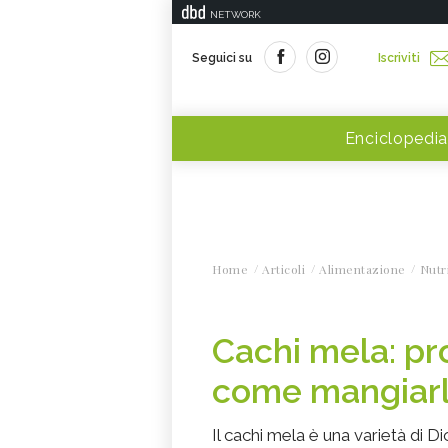
NETWORK
Seguici su
Iscriviti
Enciclopedia
Home
Articoli
Alimentazione
Nutr
Cachi mela: pro
come mangiarl
Il cachi mela è una varietà di