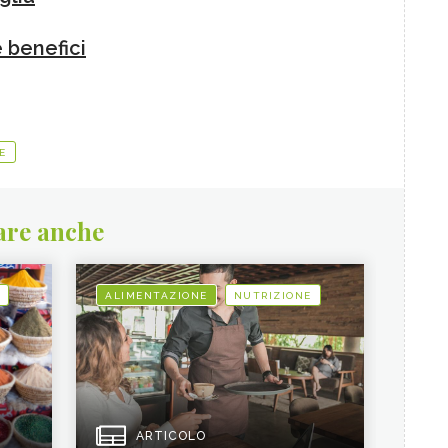
 benefici
E
are anche
ALIMENTAZIONE
NUTRIZIONE
ARTICOLO