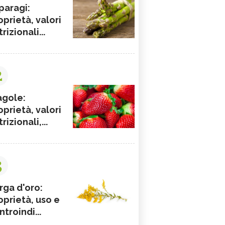
paragi:
oprietà, valori
rizionali...
2
agole:
oprietà, valori
rizionali,...
3
rga d'oro:
oprietà, uso e
ntroindi...