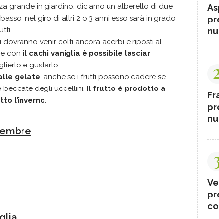
 grande in giardino, diciamo un alberello di due
As
asso, nel giro di altri 2 o 3 anni esso sarà in grado
pr
tti.
nut
 dovranno venir colti ancora acerbi e riposti al
re con
il cachi vaniglia è possibile lasciar
glierlo e gustarlo.
alle gelate
, anche se i frutti possono cadere se
 beccate degli uccellini.
Il frutto è prodotto a
Fr
tto l’inverno
.
pr
nut
ovembre
Ve
pr
co
glia