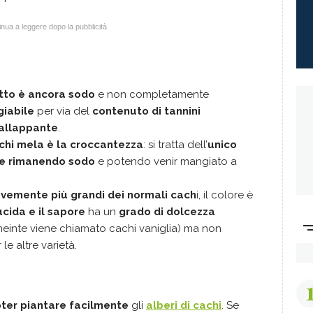
nua a leggere dopo la pubblicità
utto è ancora sodo
e non completamente
iabile
per via del
contenuto di tannini
allappante
.
hi mela è la croccantezza
: si tratta dell’
unico
e
rimanendo sodo
e potendo venir mangiato a
evemente più grandi dei normali cach
i, il colore è
ucida e il sapore
ha un
grado di dolcezza
neinte viene chiamato cachi vaniglia) ma non
e altre varietà.
ter piantare facilmente
gli
alberi di cachi
. Se