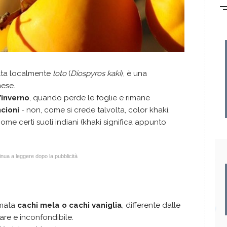
olta localmente
loto
(
Diospyros kaki
), è una
nese.
’inverno
, quando perde le foglie e rimane
ncioni
- non, come si crede talvolta, color khaki,
e certi suoli indiani (khaki significa appunto
nua a leggere dopo la pubblicità
amata
cachi mela o cachi vaniglia
, differente dalle
iare e inconfondibile.