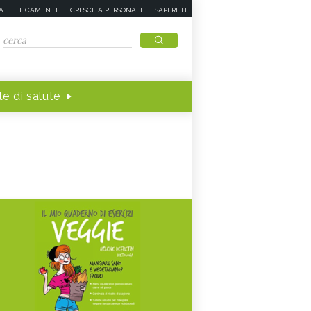
A
ETICAMENTE
CRESCITA PERSONALE
SAPERE.IT
e di salute