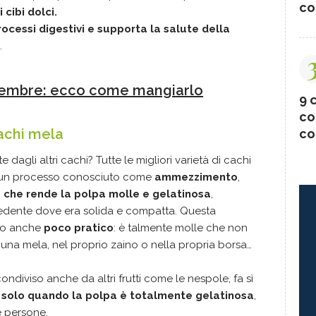
co
 cibi dolci.
rocessi digestivi e supporta la salute della
.
novembre: ecco come mangiarlo
9 c
co
cachi mela
co
 dagli altri cachi? Tutte le migliori varietà di cachi
 un processo conosciuto come
ammezzimento
,
che rende la polpa molle e gelatinosa
,
cedente dove era solida e compatta. Questa
tto anche
poco pratico
: è talmente molle che non
una mela, nel proprio zaino o nella propria borsa…
condiviso anche da altri frutti come le nespole, fa sì
e solo quando la polpa è totalmente gelatinosa
,
 persone.