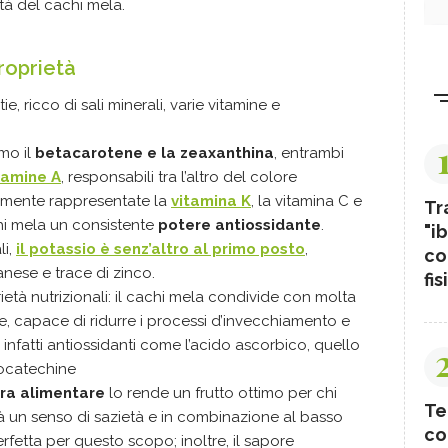
tà del cachi mela.
roprietà
ie, ricco di sali minerali, varie vitamine e
amo il
betacarotene e la zeaxanthina
, entrambi
tamine A
, responsabili tra l’altro del colore
rmente rappresentate la
vitamina K
, la vitamina C e
Tr
hi mela un consistente
potere antiossidante
.
"ib
li,
il potassio è senz’altro al primo posto
,
co
nese e trace di zinco.
fis
età nutrizionali: il cachi mela condivide con molta
nte, capace di ridurre i processi d’invecchiamento e
 infatti antiossidanti come l’acido ascorbico, quello
locatechine
bra alimentare
lo rende un frutto ottimo per chi
Te
 dà un senso di sazietà e in combinazione al basso
co
erfetta per questo scopo; inoltre, il sapore