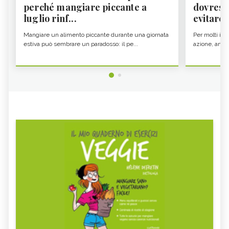
perché mangiare piccante a
dovresti
luglio rinf...
evitare i
Mangiare un alimento piccante durante una giornata
Per molti il c
estiva può sembrare un paradosso: il pe...
azione, ancor