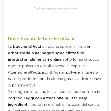
Continua a leggere dopo la pubblicità
Dove trovare le bacche di Acai
Le
bacche di Acai
si trovano spesso in Italia
in
erboristeria o nei negozi specializzati
di
integratori alimentari online
sotto forma di succo
oppure polvere o estratto secco in capsule.
Attenzione all'acquisto di Acai in polvere: in questo
caso il prodotto non dà alcuna garanzia di presenza
di principi attivi!
Riepilogando, sia che tu stia acquistando online o in
negozio,
leggi con attenzione la lista degli
ingredienti
riportati in etichetta: nel caso del succo
di Acai assicurati che sia puro al 100%, non