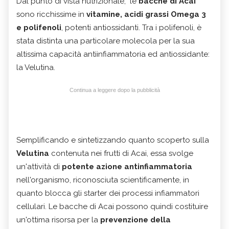
Dal punto di vista nutrizionale, le
bacche di Acai
sono ricchissime in
vitamine, acidi grassi Omega 3
e polifenoli
, potenti antiossidanti. Tra i polifenoli, è
stata distinta una particolare molecola per la sua
altissima capacità antiinfiammatoria ed antiossidante:
la Velutina.
Continua a leggere dopo la pubblicità
Semplificando e sintetizzando quanto scoperto sulla
Velutina
contenuta nei frutti di Acai, essa svolge
un'attività di
potente azione antinfiammatoria
nell'organismo, riconosciuta scientificamente, in
quanto blocca gli starter dei processi infiammatori
cellulari. Le bacche di Acai possono quindi costituire
un'ottima risorsa per la
prevenzione della