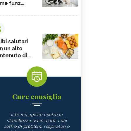
me funz...
3
ibi salutari
n un alto
ntenuto di...
Cure consiglia
Il tè mu agisce contro la
stanchezza, va in aiuto a chi
soffre di problemi respiratori e