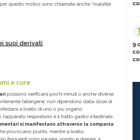
co
che per questo motivo sono chiamate anche “malattie
ei suoi derivati
9 c
co
co
tomi e cure
ari
possono verificarsi pochi minuti o anche diverse
ontenente l’allergene, non dipendono dalla dose di
festarsi a livello di uno o più organo:
’apparato respiratorio e il tratto gastro intestinale.
alimentari si manifestano attraverso la comparsa
che provocano prurito, mentre a livello
 più frequenti sono nausea, vomito e diarrea; a