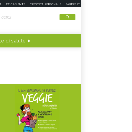
A
ETICAMENTE
CRESCITA PERSONALE
SAPERE.IT
e di salute