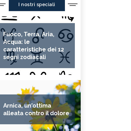
I nostri speciali
Fuoco, Terra, Aria,
Acqua: le
caratteristiche dei 12
segni zodiacali
Arnica, un'ottima
alleata contro il dolore