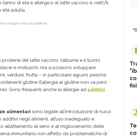
o l’anno di età è allergico al latte vaccino e, nell’1%
in età adulta.
nua a leggere dopo la pubblicità
 proteine del latte vaccino, l’albume e il tuorlo
Tr
rostacei e molluschi, ma si possono sviluppare
"ib
ni, verdure, frutta – in particolare agrumi, pesche,
co
ontenenti glutine (l’allergia al glutine non va però
fis
tine). Sono frequenti anche le allergie ad
additivi
gie alimentari
sono legate all’introduzione di nuovi
i additivi negli alimenti, all’uso inadeguato e
Te
ato allattamento al seno e al miglioramento delle
co
sistema immunitario non affetto da problematiche di