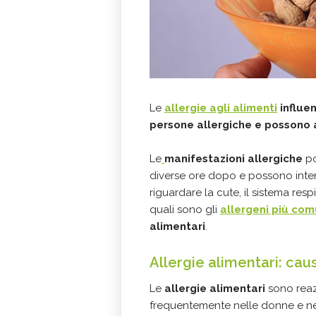
Le
allergie agli alimenti
influe
persone allergiche e possono
Le
manifestazioni allergiche
po
diverse ore dopo e possono inter
riguardare la cute, il sistema res
quali sono gli
allergeni più com
alimentari
.
Allergie alimentari: cau
Le
allergie alimentari
sono reazi
frequentemente nelle donne e nei 