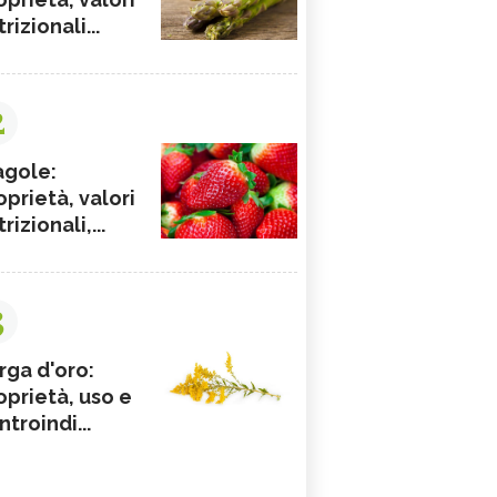
rizionali...
2
agole:
oprietà, valori
rizionali,...
3
rga d'oro:
oprietà, uso e
ntroindi...