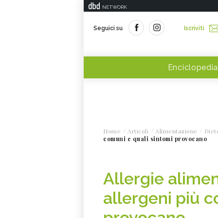
NETWORK
Seguici su
Iscriviti
Enciclopedia
Home
Articoli
Alimentazione
Diet
comuni e quali sintomi provocano
Allergie alimen
allergeni più c
provocano