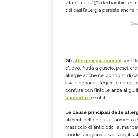
vita. Circa il 25% dei bambini entr
dei casi l’allergia persiste anche 
Conti
Gli
allergeni più comuni
sono le
d’uovo, frutta a guscio, pesci, c
allergie anche nei confronti di car
kiwi e banana - legumi e cereali c
confusa con l’intolleranza al glu
alimentari
e solfiti.
Le cause principali delle aller
alimenti nella dieta, all’aumento d
massiccio di antibiotici, al manc
condizioni igienico sanitarie; il 