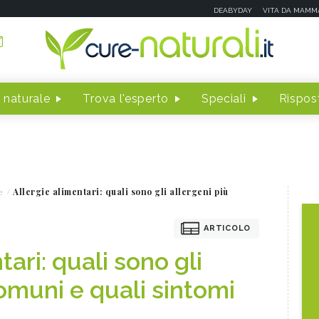
DEABYDAY
VITA DA MAMM
 naturale
Trova l'esperto
Speciali
Rispost
e
Allergie alimentari: quali sono gli allergeni più
ARTICOLO
tari: quali sono gli
omuni e quali sintomi