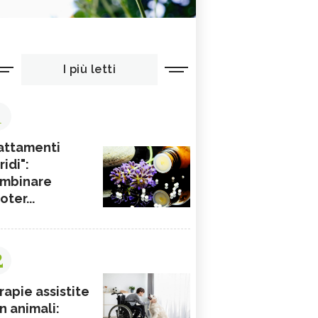
I più letti
1
attamenti
ridi":
mbinare
ioter...
2
rapie assistite
n animali: