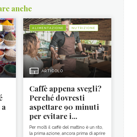
are anche
ALIMENTAZIONE
NUTRIZIONE
ARTICOLO
Caffè appena svegli?
é
Perché dovresti
 a
aspettare 90 minuti
per evitare i...
Per molti il caffè del mattino è un rito,
la prima azione, ancora prima di aprire