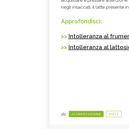
acquistare e prestare attenzione
negli insaccati, il latte presente i
Approfondisci:
>>
Intolleranza al frume
>>
Intolleranza al lattos
da:
ALIMENTAZIONE
DIETE