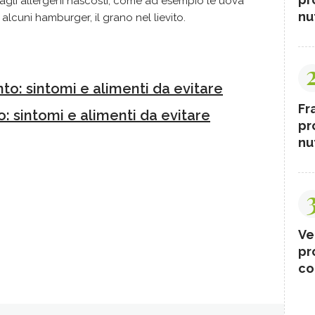
 agli allergeni nascosti, come ad esempio le uova
nut
n alcuni hamburger, il grano nel lievito.
nto: sintomi e alimenti da evitare
Fr
io: sintomi e alimenti da evitare
pr
nut
Ve
pr
co