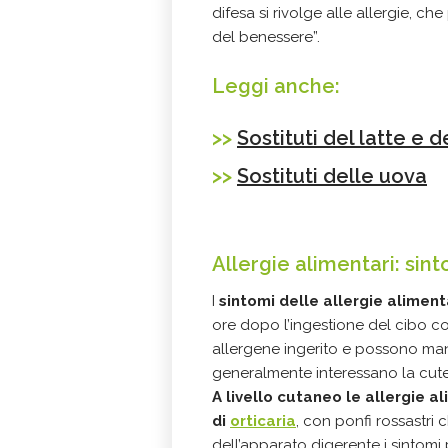
difesa si rivolge alle allergie, 
del benessere”.
Leggi anche:
>>
Sostituti del latte e d
>>
Sostituti delle uova
Allergie alimentari: sin
I
sintomi delle allergie aliment
ore dopo l’ingestione del cibo c
allergene ingerito e possono mani
generalmente interessano la cute, l
A livello cutaneo le allergie 
di
orticaria
, con ponfi rossastri 
dell’apparato digerente i sintomi