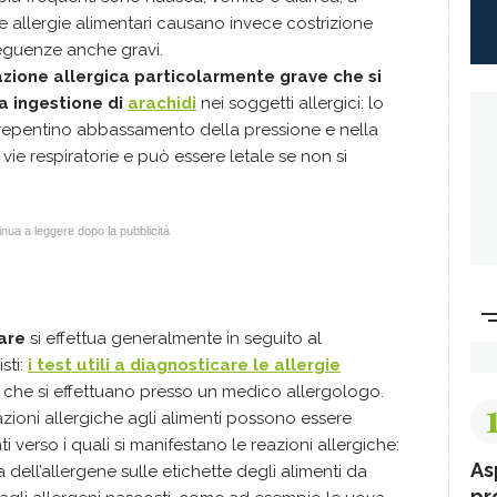
 le allergie alimentari causano invece costrizione
eguenze anche gravi.
azione allergica particolarmente grave che si
 a ingestione di
arachidi
nei soggetti allergici: lo
n repentino abbassamento della pressione e nella
e respiratorie e può essere letale se non si
nua a leggere dopo la pubblicità
tare
si effettua generalmente in seguito al
sti:
i test utili a diagnosticare le allergie
i che si effettuano presso un medico allergologo.
eazioni allergiche agli alimenti possono essere
i verso i quali si manifestano le reazioni allergiche:
As
a dell’allergene sulle etichette degli alimenti da
pr