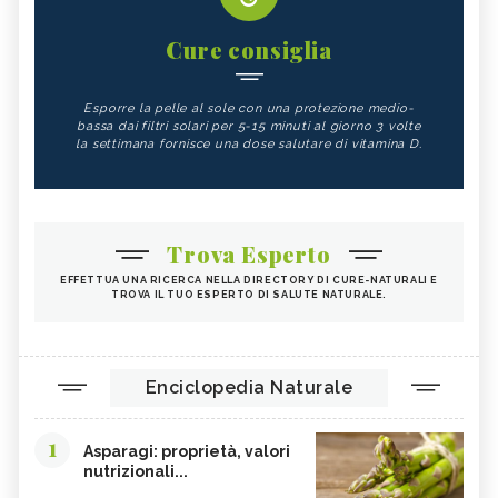
Cure consiglia
Esporre la pelle al sole con una protezione medio-
bassa dai filtri solari per 5-15 minuti al giorno 3 volte
la settimana fornisce una dose salutare di vitamina D.
Trova Esperto
EFFETTUA UNA RICERCA NELLA DIRECTORY DI CURE-NATURALI E
TROVA IL TUO ESPERTO DI SALUTE NATURALE.
Enciclopedia Naturale
1
Asparagi: proprietà, valori
nutrizionali...