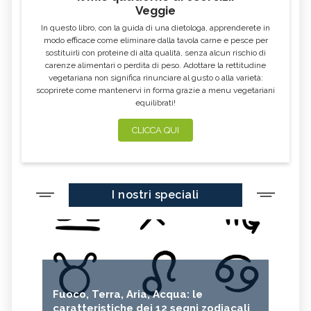
Veggie
In questo libro, con la guida di una dietologa, apprenderete in
modo efficace come eliminare dalla tavola carne e pesce per
sostituirli con proteine di alta qualità, senza alcun rischio di
carenze alimentari o perdita di peso. Adottare la rettitudine
vegetariana non significa rinunciare al gusto o alla varietà:
scoprirete come mantenervi in forma grazie a menu vegetariani
equilibrati!
CLICCA QUI
I nostri speciali
Fuoco, Terra, Aria, Acqua: le
caratteristiche dei 12 segni zodiacali