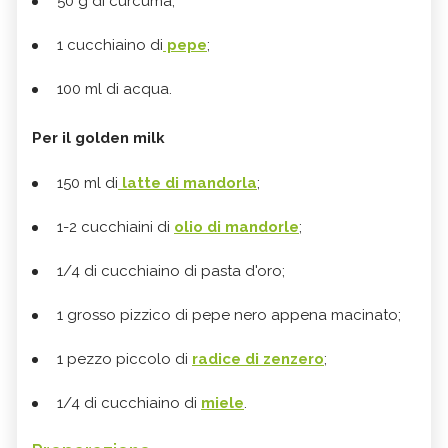
50 g di curcuma;
1 cucchiaino di
pepe
;
100 ml di acqua.
Per il golden milk
150 ml di
latte di mandorla
;
1-2 cucchiaini di
olio di mandorle
;
1/4 di cucchiaino di pasta d'oro;
1 grosso pizzico di pepe nero appena macinato;
1 pezzo piccolo di
radice di zenzero
;
1/4 di cucchiaino di
miele
.