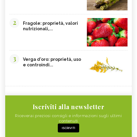
2
Fragole: proprietà, valori
nutrizionali,...
3
Verga d'oro: proprietà, uso
e controindi...
Iscriviti alla newsletter
Riceverai preziosi consigli e informazioni sugli ultimi
contenuti
ISCRIVITI