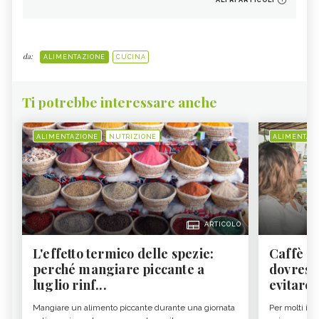
ALTRI ARTICOLI
da:
ALIMENTAZIONE
CUCINA
Ti potrebbe interessare anche
ALIMENTAZIONE
NUTRIZIONE
ALIMENTAZ
ARTICOLO
L'effetto termico delle spezie:
Caffè a
perché mangiare piccante a
dovresti
luglio rinf...
evitare i
Mangiare un alimento piccante durante una giornata
Per molti il c