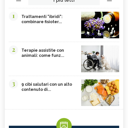
I più letti
1
Trattamenti "ibridi":
combinare fisioter...
2
Terapie assistite con
animali: come funz...
3
9 cibi salutari con un alto
contenuto di...