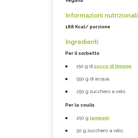
Vegana
Informazioni nutrizionali
188 Kcal/ porzione
Ingredienti
Per il sorbetto
150 g di
succo di limone
;
550 g di acqua;
250 g zucchero a velo.
Per la coulis
250 g
lamponi
;
50 g zucchero a velo;