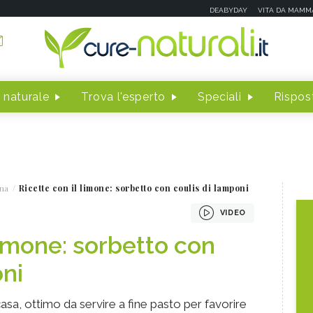
DEABYDAY
VITA DA MAMM
 naturale
Trova l'esperto
Speciali
Rispost
na
Ricette con il limone: sorbetto con coulis di lamponi
VIDEO
limone: sorbetto con
oni
asa, ottimo da servire a fine pasto per favorire