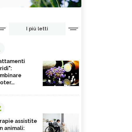
I più letti
1
attamenti
ridi":
mbinare
ioter...
2
rapie assistite
n animali: