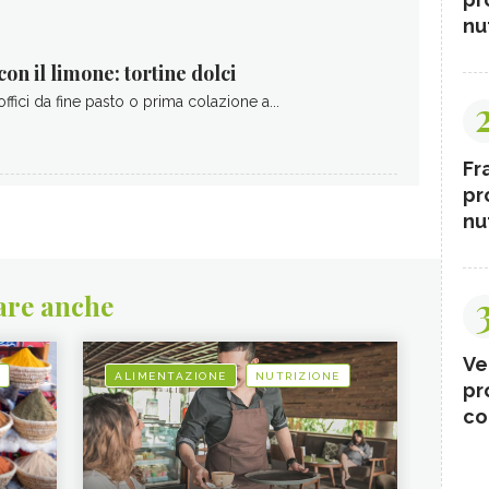
nut
con il limone: tortine dolci
offici da fine pasto o prima colazione a...
Fr
pr
nut
are anche
Ve
ALIMENTAZIONE
NUTRIZIONE
pr
co