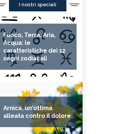
I nostri speciali
Fuoco, Terra, Aria,
Acqua: le
caratteristiche dei 12
segni zodiacali
Arnica, un'ottima
alleata contro il dolore