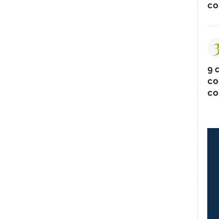
co
9 c
co
co