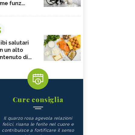
me funz...
3
ibi salutari
n un alto
ntenuto di...
Cure consiglia
Il quarzo rosa agevola relazioni
felici, risana le ferite nel cuore e
contribuisce a fortificare il senso