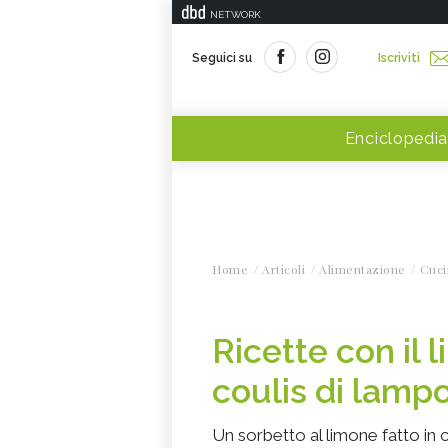
NETWORK
Seguici su
Iscriviti
Enciclopedia
Home
Articoli
Alimentazione
Cuci
Ricette con il 
coulis di lamp
Un sorbetto al limone fatto in c