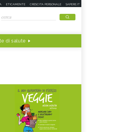
A
ETICAMENTE
CRESCITA PERSONALE
SAPERE.IT
e di salute