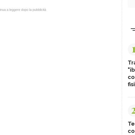
nua a leggere dopo la pubblicità
Tr
"ib
co
fis
Te
co