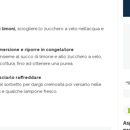
 limoni,
sciogliere lo zucchero a velo nell’acqua e
mersione e riporre in congelatore
.
insieme al succo di limone e allo zucchero a velo,
cottura, fino ad ottenere una purea.
asciarlo raffreddare
.
el sorbetto per dargli cremosità poi versarlo nelle
s e qualche lampone fresco.
As
pr