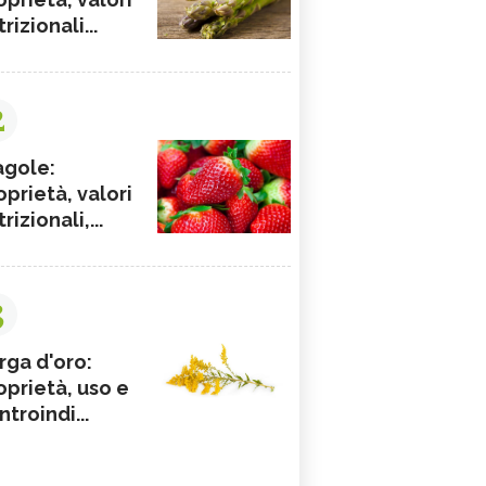
rizionali...
2
agole:
oprietà, valori
rizionali,...
3
rga d'oro:
oprietà, uso e
ntroindi...