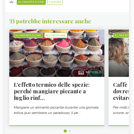
da:
ALIMENTAZIONE
CUCINA
Ti potrebbe interessare anche
ALIMENTAZIONE
NUTRIZIONE
ALIMENTAZ
ARTICOLO
L'effetto termico delle spezie:
Caffè a
perché mangiare piccante a
dovresti
luglio rinf...
evitare i
Mangiare un alimento piccante durante una giornata
Per molti il c
estiva può sembrare un paradosso: il pe...
azione, ancor