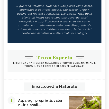
Il guaranà (Paullinia cupana) è una pianta rampicante,
spontanea o coltivata che sia, che cresce lungo il
bacino del Rio delle Amazzoni. Dai piccoli frutti della
pianta gli Indios ricavavano una bevanda assai
energetica e oggi il guaranà è spesso usato come
complemento nutrizionale nelle cure dimagranti. Ha
azione stimolante sul sistema nervoso, derivante dal
contenuto di caffeina e altri alcaloidi analoghi.
Trova Esperto
EFFETTUA UNA RICERCA NELLA DIRECTORY DI CURE-NATURALI E
TROVA IL TUO ESPERTO DI SALUTE NATURALE.
Enciclopedia Naturale
1
Asparagi: proprietà, valori
nutrizionali...