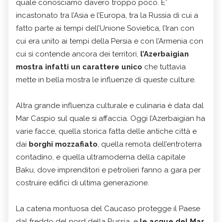
quale conosciamo davero troppo poco. E'
incastonato tra l’Asia e l’Europa, tra la Russia di cui a
fatto parte ai tempi dell’Unione Sovietica, l’Iran con
cui era unito ai tempi della Persia e con l’Armenia con
cui si contende ancora dei territori,
l’Azerbaigian
mostra infatti un carattere unico
che tuttavia
mette in bella mostra le influenze di queste culture.
Altra grande influenza culturale e culinaria è data dal
Mar Caspio sul quale si affaccia. Oggi l’Azerbaigian ha
varie facce, quella storica fatta delle antiche città e
dai
borghi mozzafiato
, quella remota dell’entroterra
contadino, e quella ultramoderna della capitale
Baku, dove imprenditori e petrolieri fanno a gara per
costruire edifici di ultima generazione.
La catena montuosa del Caucaso protegge il Paese
dal freddo del nord della Russia, e
le acque del Mar