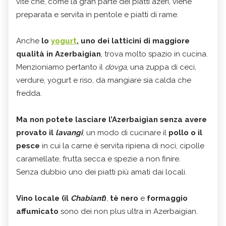
vite che, come la gran parte dei piatti azeri, viene
preparata e servita in pentole e piatti di rame.
Anche
lo
yogurt
, uno dei latticini di maggiore
qualità in Azerbaigian
, trova molto spazio in cucina.
Menzioniamo pertanto il
dovga
, una zuppa di ceci,
verdure, yogurt e riso, da mangiare sia calda che
fredda.
Ma non potete lasciare l’Azerbaigian senza avere
provato il
lavangi
, un modo di cucinare il
pollo o il
pesce
in cui la carne è servita ripiena di noci, cipolle
caramellate, frutta secca e spezie a non finire.
Senza dubbio uno dei piatti più amati dai locali.
Vino locale (il
Chabiant
)
,
tè nero
e
formaggio
affumicato
sono dei non plus ultra in Azerbaigian.