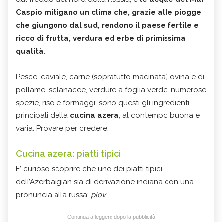
Caspio mitigano un clima che, grazie alle piogge
che giungono dal sud, rendono il paese fertile e
ricco di frutta, verdura ed erbe di primissima
qualità
.
Pesce, caviale, carne (sopratutto macinata) ovina e di
pollame, solanacee, verdure a foglia verde, numerose
spezie, riso e formaggi: sono questi gli ingredienti
principali della
cucina azera
, al contempo buona e
varia. Provare per credere.
Cucina azera: piatti tipici
E’ curioso scoprire che uno dei piatti tipici
dell’Azerbaigian sia di derivazione indiana con una
pronuncia alla russa:
plov
.
Continua a leggere dopo la pubblicità