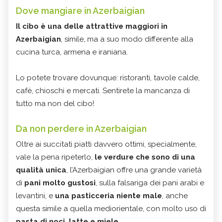
Dove mangiare in Azerbaigian
Il cibo è una delle attrattive maggiori in
Azerbaigian
, simile, ma a suo modo differente alla
cucina turca, armena e iraniana.
Lo potete trovare dovunque: ristoranti, tavole calde,
cafè, chioschi e mercati. Sentirete la mancanza di
tutto ma non del cibo!
Da non perdere in Azerbaigian
Oltre ai succitati piatti davvero ottimi, specialmente,
vale la pena ripeterlo,
le verdure che sono di una
qualità unica
, l’Azerbaigian offre una grande varietà
di
pani molto gustosi
, sulla falsariga dei pani arabi e
levantini, e
una pasticceria niente male
, anche
questa simile a quella mediorientale, con molto uso di
pasta di noci, latte e miele
.