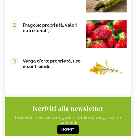
2
Fragole: proprietà, valori
nutrizionali,...
3
Verga d'oro: proprietà, uso
e controindi...
Iscriviti alla newsletter
Riceverai preziosi consigli e informazioni sugli ultimi
contenuti
ISCRIVITI