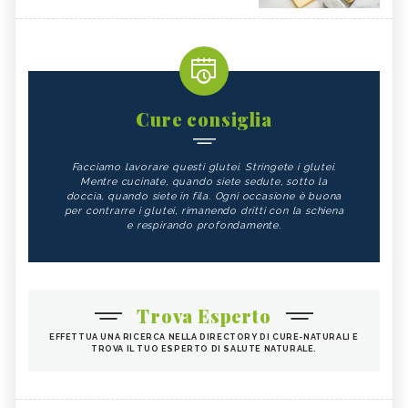
Cure consiglia
Facciamo lavorare questi glutei. Stringete i glutei.
Mentre cucinate, quando siete sedute, sotto la
doccia, quando siete in fila. Ogni occasione è buona
per contrarre i glutei, rimanendo dritti con la schiena
e respirando profondamente.
Trova Esperto
EFFETTUA UNA RICERCA NELLA DIRECTORY DI CURE-NATURALI E
TROVA IL TUO ESPERTO DI SALUTE NATURALE.