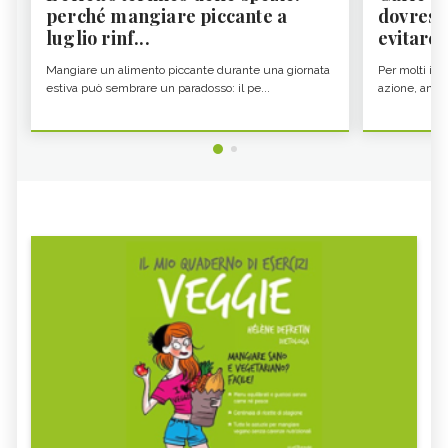
perché mangiare piccante a
dovresti
luglio rinf...
evitare i
Mangiare un alimento piccante durante una giornata
Per molti il c
estiva può sembrare un paradosso: il pe...
azione, ancor