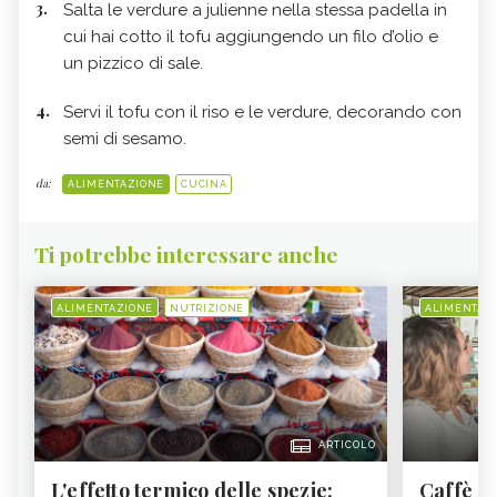
Salta le verdure a julienne nella stessa padella in
cui hai cotto il tofu aggiungendo un filo d’olio e
un pizzico di sale.
Servi il tofu con il riso e le verdure, decorando con
semi di sesamo.
da:
ALIMENTAZIONE
CUCINA
Ti potrebbe interessare anche
ALIMENTAZIONE
NUTRIZIONE
ALIMENTAZ
ARTICOLO
L'effetto termico delle spezie:
Caffè a