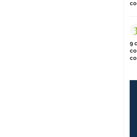
co
9 c
co
co