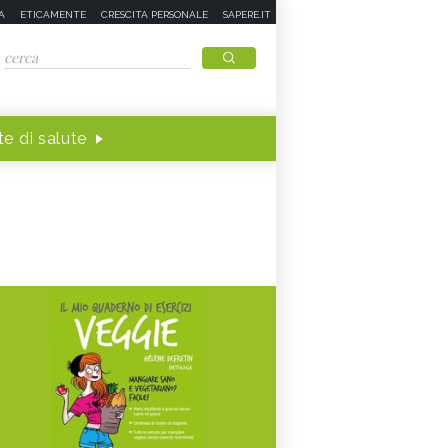
A
ETICAMENTE
CRESCITA PERSONALE
SAPERE.IT
e di salute