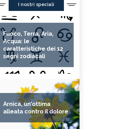
I nostri speciali
Fuoco, Terra, Aria,
Acqua: le
caratteristiche dei 12
segni zodiacali
Arnica, un'ottima
alleata contro il dolore