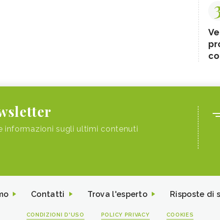
Ve
pr
co
ewsletter
e informazioni sugli ultimi contenuti
mo
Contatti
Trova l'esperto
Risposte di 
CONDIZIONI D'USO
POLICY PRIVACY
COOKIES