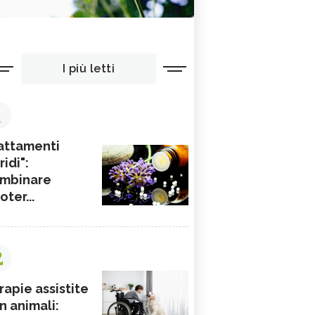
I più letti
1
attamenti
ridi":
mbinare
ioter...
2
rapie assistite
n animali: