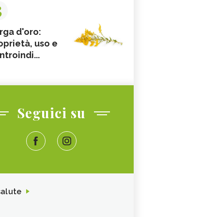
3
rga d'oro:
oprietà, uso e
ntroindi...
Seguici su
salute