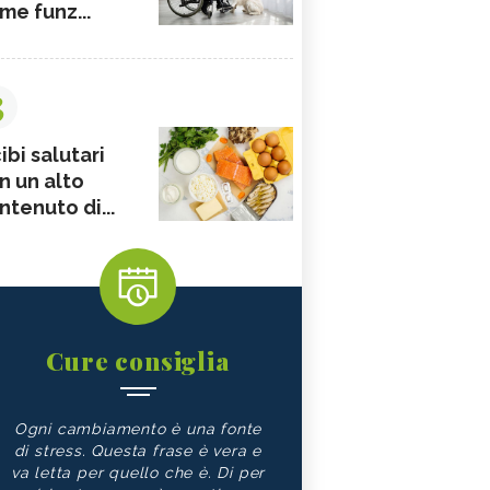
me funz...
3
ibi salutari
n un alto
ntenuto di...
Cure consiglia
Ogni cambiamento è una fonte
di stress. Questa frase è vera e
va letta per quello che è. Di per