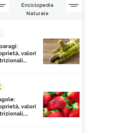
Enciclopedia
Naturale
1
paragi:
oprietà, valori
rizionali...
2
agole:
oprietà, valori
rizionali,...