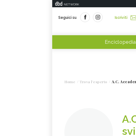
NETWORK
Seguici su
Iscriviti
Enciclopedia
Home
Trova l'esperto
A.C. Accadem
A.
sv