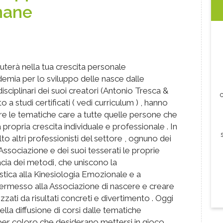
ane
aiuterà nella tua crescita personale
demia per lo sviluppo delle nasce dalle
sciplinari dei suoi creatori (Antonio Tresca &
c
to a studi certificati ( vedi curriculum ) , hanno
are le tematiche care a tutte quelle persone che
 propria crescita individuale e professionale . In
 altri professionisti del settore , ognuno dei
Associazione e dei suoi tesserati le proprie
icacia dei metodi, che uniscono la
ica alla Kinesiologia Emozionale e a
permesso alla Associazione di nascere e creare
zzati da risultati concreti e divertimento . Oggi
ella diffusione di corsi dalle tematiche
 per coloro che desiderano mettersi in gioco .