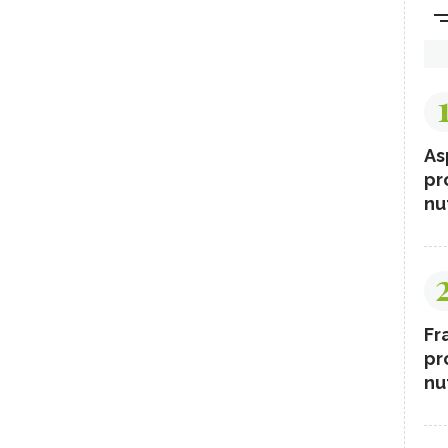
As
pr
nut
Fr
pr
nut