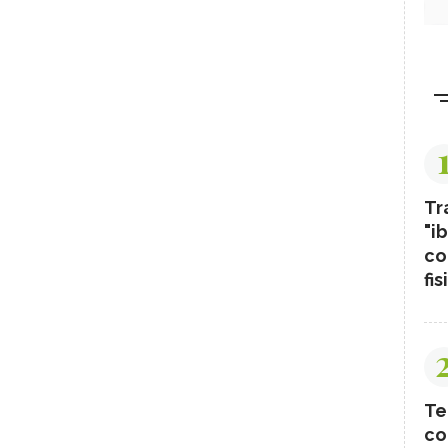
Tr
"ib
co
fis
Te
co