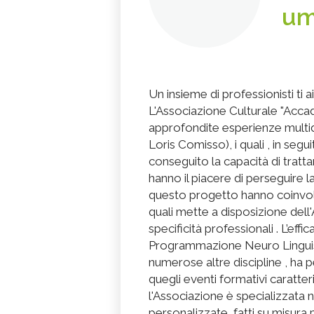
um
Un insieme di professionisti ti 
L'Associazione Culturale "Acca
approfondite esperienze multidi
Loris Comisso), i quali , in segui
conseguito la capacità di tratt
hanno il piacere di perseguire la
questo progetto hanno coinvolto
quali mette a disposizione dell'
specificità professionali . L’eff
Programmazione Neuro Linguist
numerose altre discipline , ha 
quegli eventi formativi caratteri
l'Associazione è specializzata n
personalizzate, fatti su misura