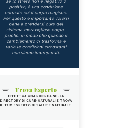
sé lo stress non è negativo o
positivo, è una condizione
normale cui il corpo reagisce.
Per questo è importante volersi
bene e prendersi cura del
sistema meraviglioso corpo-
psiche, in modo che quando il
cambiamento ci trasforma e
varia le condizioni circostanti
non siamo impreparati.
Trova Esperto
EFFETTUA UNA RICERCA NELLA
DIRECTORY DI CURE-NATURALI E TROVA
IL TUO ESPERTO DI SALUTE NATURALE.