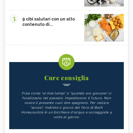
3
9 cibi salutari con un alto
contenuto di...
Cure consiglia
Frasi come "ai miei tempi" o "quando ero giovane" ci
fossilizzano nel passato, impediscono il futuro. Non
vivere il presente vuol dire spegnersi. Per restare
"accesi", mettete 2 gocce del fiore di Bach
Honeysuckle in un bicchiere d'acqua e sorseggiate 4
volte al giorno.