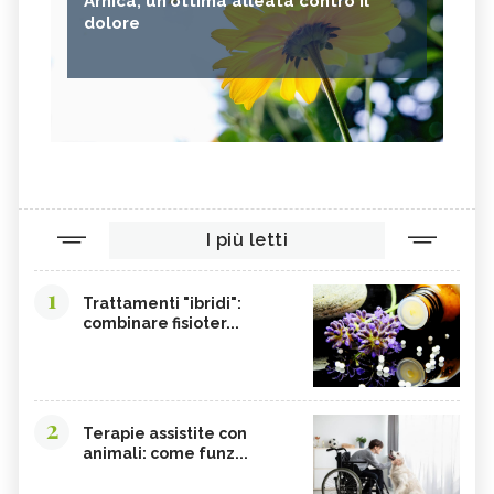
Arnica, un'ottima alleata contro il
dolore
I più letti
1
Trattamenti "ibridi":
combinare fisioter...
2
Terapie assistite con
animali: come funz...