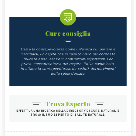
Cure consiglia
Usate la consapevolezza come un'amica cui parlare e
confidarsi, un'ospite che in casa (ovvero nel corpo) fa
fluire le azioni-reazioni, contrazioni-espansioni. Per
prima, consapevolezza del respiro. Poi la camminata.
In ultimo la consapevolezza, da seduti, dei movimenti
della spina dorsale.
Trova Esperto
EFFETTUA UNA RICERCA NELLA DIRECTORY DI CURE-NATURALI E
TROVA IL TUO ESPERTO DI SALUTE NATURALE.