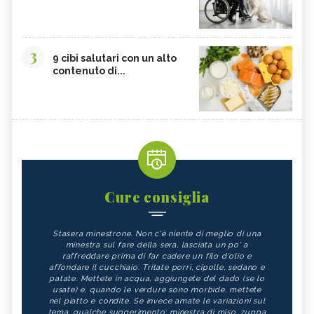
3
9 cibi salutari con un alto
contenuto di...
Cure consiglia
Stasera minestrone. Non c'è niente di meglio di una
minestra sul fare della sera, lasciata un po' a
raffreddare prima di far cadere un filo d'olio e
affondare il cucchiaio. Tritate porri, cipolle, sedano e
patate. Mettete in acqua, aggiungete del dado (se lo
usate) e, quando le verdure sono morbide, mettete
nel piatto e condite. Se invece amate le variazioni sul
tema, qualche suggerimento: minestra di miso, zuppa