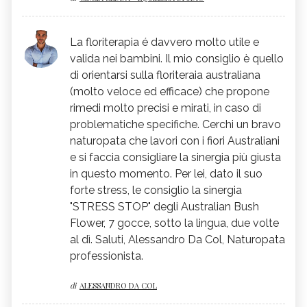
emotivamente e fisicamente a terra. Non le
posso indicare io i fiori perché mi mancano
alcune informazioni preziose per esserle
La floriterapia é davvero molto utile e
davvero di aiuto ma la sua erborista
valida nei bambini. Il mio consiglio è quello
l'aiuterà di sicuro al meglio.. Cordiali saluti.
di orientarsi sulla floriteraia australiana
(molto veloce ed efficace) che propone
Cinzia Zedda
Naturopata
rimedi molto precisi e mirati, in caso di
problematiche specifiche. Cerchi un bravo
naturopata che lavori con i fiori Australiani
e si faccia consigliare la sinergia più giusta
in questo momento. Per lei, dato il suo
forte stress, le consiglio la sinergia
"STRESS STOP" degli Australian Bush
Flower, 7 gocce, sotto la lingua, due volte
al dì. Saluti, Alessandro Da Col, Naturopata
professionista.
di
ALESSANDRO DA COL