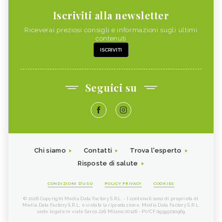
Iscriviti alla newsletter
Riceverai preziosi consigli e informazioni sugli ultimi
contenuti
ISCRIVITI
Seguici su
Chi siamo
Contatti
Trova l'esperto
Risposte di salute
CONDIZIONI D'USO
POLICY PRIVACY
COOKIES
© 2026 Copyright Media Data Factory S.R.L. - I contenuti sono di proprietà di
Media Data Factory S.R.L, è vietata la riproduzione. Media Data Factory S.R.L.
sede legale in viale Sarca 226 Milano 20126 - PI/CF 09595010969