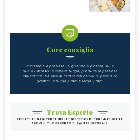
Cure consiglia
Minuscola e preziosa, la ghiandola pineale, sulla
quale Cartesio la sapeva lunga, produce la preziosa
melatonina. Situata al centro del cervello, pesa 0,10
grammi, è lunga 7 mm e larga 4 mm.
Trova Esperto
EFFETTUA UNA RICERCA NELLA DIRECTORY DI CURE-NATURALI E
TROVA IL TUO ESPERTO DI SALUTE NATURALE.