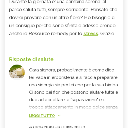
Durante la giornata e' una bambina serena, al
parco saluta tutti, sempre sorridente. Pensate che
dovrei provare con un altro fiore? Ho bisognio di
un consiglio perché sono sfinita e adesso prendo
anche io Resource remedy per lo
stress
. Grazie
Risposte di salute
Cara signora, probabilmente è come dice
lei! Vada in erboristeria e si faccia preparare
una sinergia sia per lei che per la sua bimba.
Ci sono dei fiori che possono aiutare tutte e
due ad accettare la "separazione" e il
troppo attaccamento in modo dolce senza
traumi. Per lei, aggiunga anche nella
LEGGI TUTTO
sinergia un fiore per rafforzarla. MI sembra
di
CINZIA ZEDDA - EQUILIBRA STUDIO