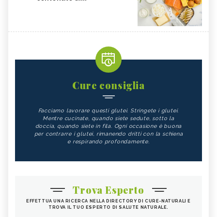
Cure consiglia
Facciamo lavorare questi glutei. Stringete i glutei.
Mentre cucinate, quando siete sedute, sotto la
doccia, quando siete in fila. Ogni occasione è buona
per contrarre i glutei, rimanendo dritti con la schiena
e respirando profondamente.
Trova Esperto
EFFETTUA UNA RICERCA NELLA DIRECTORY DI CURE-NATURALI E
TROVA IL TUO ESPERTO DI SALUTE NATURALE.