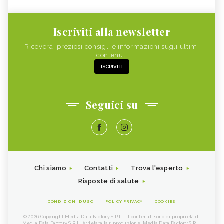
Iscriviti alla newsletter
Riceverai preziosi consigli e informazioni sugli ultimi
contenuti
ISCRIVITI
Seguici su
Chi siamo
Contatti
Trova l'esperto
Risposte di salute
CONDIZIONI D'USO
POLICY PRIVACY
COOKIES
© 2026 Copyright Media Data Factory S.R.L. - I contenuti sono di proprietà di
Media Data Factory S.R.L, è vietata la riproduzione. Media Data Factory S.R.L.