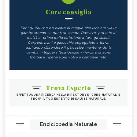
Cure consiglia
Per i glutei non c'è niente di meglio che lanciare via le
gambe stando su quattro zampe. Davvero, provate al
mattino, prima della colazione a fare gli slanci.
Carponi, mani e ginocchia appoggiate a terra,
espirando distendere il ginocchio mantenendo la
gamba in leggera flessione;non inarcare la zona
lombare, ripetere più volte e cambiare lato.
Trova Esperto
EFFETTUA UNA RICERCA NELLA DIRECTORY DI CURE-NATURALI E
TROVA IL TUO ESPERTO DI SALUTE NATURALE.
Enciclopedia Naturale