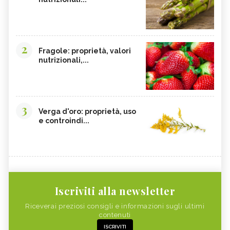
2
Fragole: proprietà, valori
nutrizionali,...
3
Verga d'oro: proprietà, uso
e controindi...
Iscriviti alla newsletter
Riceverai preziosi consigli e informazioni sugli ultimi
contenuti
ISCRIVITI