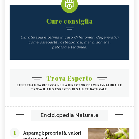
Cure consiglia
L'idroterapia è ottima in caso di fenomeni degenerativi
come osteoartiti, osteoporosi, mal di schiena,
patologie tendinee.
Trova Esperto
EFFETTUA UNA RICERCA NELLA DIRECTORY DI CURE-NATURALI E
TROVA IL TUO ESPERTO DI SALUTE NATURALE.
Enciclopedia Naturale
1
Asparagi: proprietà, valori
nutrizionali...