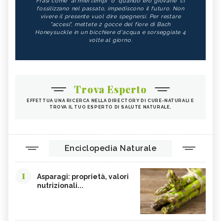
Frasi come "ai miei tempi" o "quando ero giovane" ci
fossilizzano nel passato, impediscono il futuro. Non
vivere il presente vuol dire spegnersi. Per restare
"accesi", mettete 2 gocce del fiore di Bach
Honeysuckle in un bicchiere d'acqua e sorseggiate 4
volte al giorno.
Trova Esperto
EFFETTUA UNA RICERCA NELLA DIRECTORY DI CURE-NATURALI E
TROVA IL TUO ESPERTO DI SALUTE NATURALE.
Enciclopedia Naturale
1
Asparagi: proprietà, valori
nutrizionali...