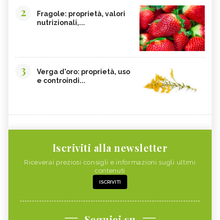
2
Fragole: proprietà, valori
nutrizionali,...
3
Verga d'oro: proprietà, uso
e controindi...
Iscriviti alla newsletter
Riceverai preziosi consigli e informazioni sugli ultimi
contenuti
ISCRIVITI
Seguici su