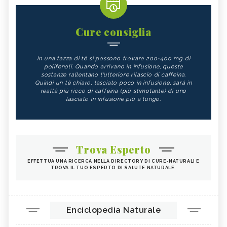
Cure consiglia
In una tazza di tè si possono trovare 200-400 mg di
polifenoli. Quando arrivano in infusione, queste
sostanze rallentano l'ulteriore rilascio di caffeina.
Quindi un tè chiaro, lasciato poco in infusione, sarà in
realtà più ricco di caffeina (più stimolante) di uno
lasciato in infusione più a lungo.
Trova Esperto
EFFETTUA UNA RICERCA NELLA DIRECTORY DI CURE-NATURALI E
TROVA IL TUO ESPERTO DI SALUTE NATURALE.
Enciclopedia Naturale