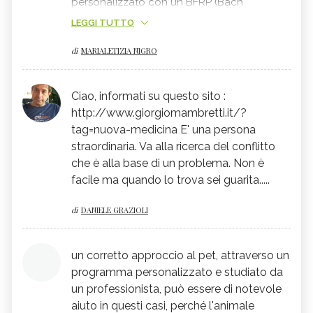
personalizzato con un BFRP (Bach
Foundation Registered Practitioner) o un
LEGGI TUTTO
floriterapeuta
, che individui la complessità
di
MARIALETIZIA NIGRO
della situazione e sappia suggerirle i fiori
adatti a lei.
Ciao, informati su questo sito :
http://www.giorgiomambretti.it/?
tag=nuova-medicina E' una persona
straordinaria. Va alla ricerca del conflitto
che è alla base di un problema. Non è
facile ma quando lo trova sei guarita.....
di
DANIELE GRAZIOLI
un corretto approccio al pet, attraverso un
programma personalizzato e studiato da
un professionista, può essere di notevole
aiuto in questi casi, perché l'animale