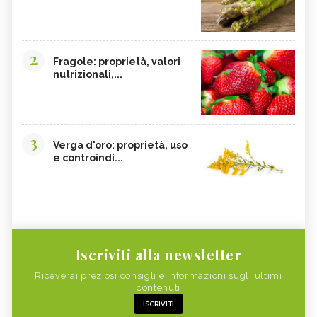
2
Fragole: proprietà, valori
nutrizionali,...
3
Verga d'oro: proprietà, uso
e controindi...
Iscriviti alla newsletter
Riceverai preziosi consigli e informazioni sugli ultimi
contenuti
ISCRIVITI