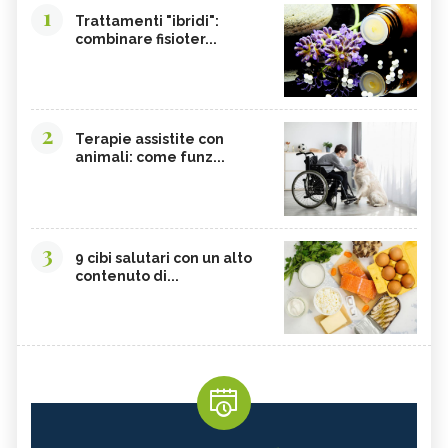
1
Trattamenti "ibridi":
combinare fisioter...
2
Terapie assistite con
animali: come funz...
3
9 cibi salutari con un alto
contenuto di...