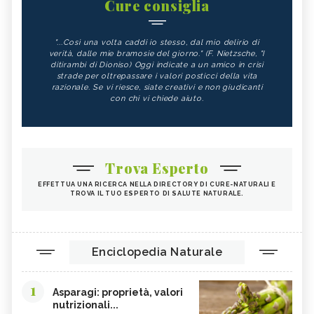
Cure consiglia
"...Così una volta caddi io stesso, dal mio delirio di
verità, dalle mie bramosie del giorno." (F. Nietzsche, "I
ditirambi di Dioniso) Oggi indicate a un amico in crisi
strade per oltrepassare i valori posticci della vita
razionale. Se vi riesce, siate creativi e non giudicanti
con chi vi chiede aiuto.
Trova Esperto
EFFETTUA UNA RICERCA NELLA DIRECTORY DI CURE-NATURALI E
TROVA IL TUO ESPERTO DI SALUTE NATURALE.
Enciclopedia Naturale
1
Asparagi: proprietà, valori
nutrizionali...