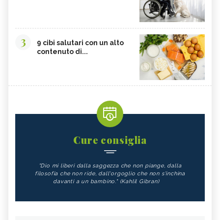
3
9 cibi salutari con un alto
contenuto di...
Cure consiglia
"Dio mi liberi dalla saggezza che non piange, dalla
filosofia che non ride, dall'orgoglio che non s'inchina
davanti a un bambino." (Kahlil Gibran)