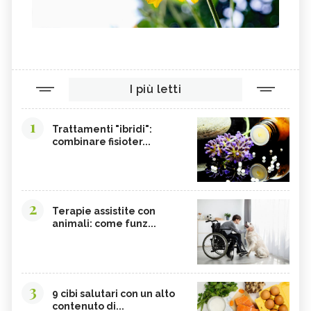
I più letti
1
Trattamenti "ibridi":
combinare fisioter...
2
Terapie assistite con
animali: come funz...
3
9 cibi salutari con un alto
contenuto di...