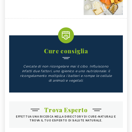
Cure consiglia
Cercate di non ricongelare mai il cibo. Influiscono
infatti due fattori, uno igienico e uno nutrizionale: il
ricongelamento moltiplica i batteri e rompe le cellule
di animali e vegetali.
Trova Esperto
EFFETTUA UNA RICERCA NELLA DIRECTORY DI CURE-NATURALI E
TROVA IL TUO ESPERTO DI SALUTE NATURALE.