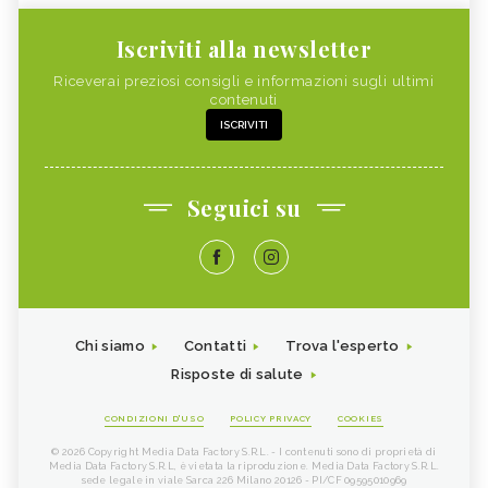
Iscriviti alla newsletter
Riceverai preziosi consigli e informazioni sugli ultimi
contenuti
ISCRIVITI
Seguici su
Chi siamo
Contatti
Trova l'esperto
Risposte di salute
CONDIZIONI D'USO
POLICY PRIVACY
COOKIES
© 2026 Copyright Media Data Factory S.R.L. - I contenuti sono di proprietà di
Media Data Factory S.R.L, è vietata la riproduzione. Media Data Factory S.R.L.
sede legale in viale Sarca 226 Milano 20126 - PI/CF 09595010969