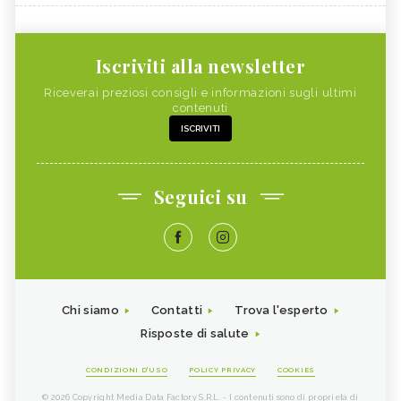
Iscriviti alla newsletter
Riceverai preziosi consigli e informazioni sugli ultimi
contenuti
ISCRIVITI
Seguici su
Chi siamo
Contatti
Trova l'esperto
Risposte di salute
CONDIZIONI D'USO
POLICY PRIVACY
COOKIES
© 2026 Copyright Media Data Factory S.R.L. - I contenuti sono di proprietà di