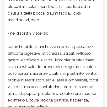
blocchi articolari mandibolari in apertura od in
chiusura della bocca, traumi facciali, click
mandibolari, byte.
- nei disordini viscerali:
colon irritabile, stanchezza cronica, spossatezza,
difficoltà digestive, stitichezza (stipsi), reflusso
gastro-esofageo, gastriti, irregolarità intestinale,
ciclo mestruale doloroso e/o irregolare, cicatrici
post-partum, adrenze cicatriziali post-intervento,
problemi respiratori, ernie jatali e ombelicali, ptosi
viscerali, malposizioni uterine (utero retroverso),
asma, dispepsia, problemi circolatori arti superiori
ed inferiori, colite, acidità gastrica, flatulenza,
meteorismo intestinale.