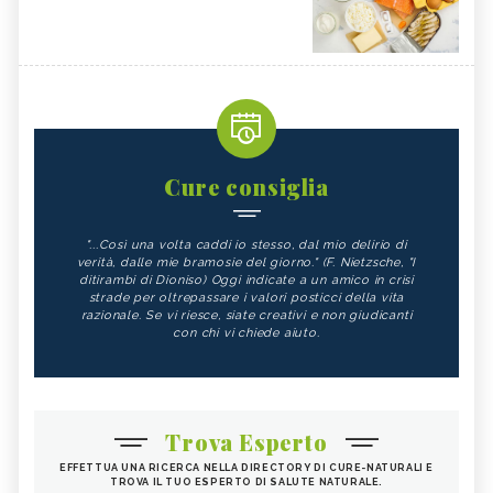
Cure consiglia
"...Così una volta caddi io stesso, dal mio delirio di
verità, dalle mie bramosie del giorno." (F. Nietzsche, "I
ditirambi di Dioniso) Oggi indicate a un amico in crisi
strade per oltrepassare i valori posticci della vita
razionale. Se vi riesce, siate creativi e non giudicanti
con chi vi chiede aiuto.
Trova Esperto
EFFETTUA UNA RICERCA NELLA DIRECTORY DI CURE-NATURALI E
TROVA IL TUO ESPERTO DI SALUTE NATURALE.