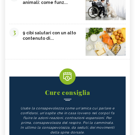
animali: come funz...
3
9 cibi salutari con un alto
contenuto di...
Cure consiglia
Usate la consapevolezza come un'amica cui parlare e
confidarsi, un'ospite che in casa (ovvero nel corpo) fa
fluire le azioni-reazioni, contrazioni-espansioni. Per
prima, consapevolezza del respiro. Poi la camminata.
In ultimo la consapevolezza, da seduti, dei movimenti
della spina dorsale.