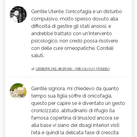
pertanto di non richiamare sua figlia, ma di
provare a parlarne con lei, con amore,
Gentile Utente, l'onicofagia è un disturbo
cercando di comprendere che cosa si
compulsivo, molto spesso dovuto alla
nasconde dietro a questo gesto, quali sono
difficoltà di gestire gli stati ansiosi, e
andrebbe trattato con un'intervento
le sue paure, le sue insicurezze, che cosa la
psicologico, non credo possa risolvere
turba maggiormente, qualche giorno fa ho
con delle cure omeopatiche. Cordiali
pubblicato un articolo sul mio blog proprio
saluti.
inerente all'onicofagia la invito se ha
piacere a darle una lettura. con la
di
GIUSEPPE DEL SIGNORE - PSICOLOGO VITERBO
floriterapia personalmente ho risolto diversi
casi come il suo,grazie all'utilizzo dei fiori di
Gentile signora, mi chiedevo da quanto
Bach. Per qualsiasi ulteriore chiarimento o
tempo sua figlia soffre di onicofagia,
consiglio non esiti a contattarmi Distinti
questo per capire se è diventato un gesto
Saluti
cronicizzato, abitudinario di rifugio (la
famosa copertina di linus)od ancora se
alla base vi siano dei disagi interiori visti
l'età e quindi la delicata fase di crescita