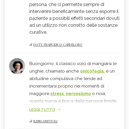
persona, che ci permette sempre di
intervenire beneficamente senza esporre il
paziente a possibili effetti secondari dovuti
ad un utilizzo non corretto delle sostanze
curative.
di
DOTT. FRANCESCO CANDELORO
Buongiorno, il classico vizio di mangiarsi le
unghie, chiamato anche
onicofagia
, è un
abitudine compulsiva che tende ad
incrementarsi proprio nei momenti di
maggiore
stress
,
nervosismo
o noia,
questa mania è tipica delle persone timide,
che tendono a trattenere le proprie
LEGGI TUTTO
emozioni e difficilmente riescono a
di
ILENIA FRITTOLI
esprimerle liberamente, le consiglio