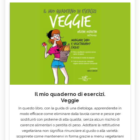
poca acqua o altra bevanda da 1 a 3 volte
al giorno Avvertenze: Precauzioni d'uso: se
si stanno assumendo farmaci anticoagulanti
o antiaggreganti piastrinici, consultare il
Medico prima di assumere il prodotto. Si
sconsiglia l'uso del prodotto in gravidanza
e durante l'allattamento.
Il mio quaderno di esercizi.
Veggie
In questo libro, con la guida di una dietologa, apprenderete in
modo efficace come eliminare dalla tavola carne e pesce per
sostituirli con proteine di alta qualità, senza alcun rischio di
carenze alimentari o perdita di peso. Adottare la rettitudine
vegetariana non significa rinunciare al gusto o alla varietà:
scoprirete come mantenervi in forma grazie a menu vegetariani