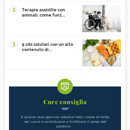
2
Terapie assistite con
animali: come funz...
3
9 cibi salutari con un alto
contenuto di...
Cure consiglia
Il quarzo rosa agevola relazioni felici, risana le ferite
nel cuore e contribuisce a fortificare il senso del
perdono.