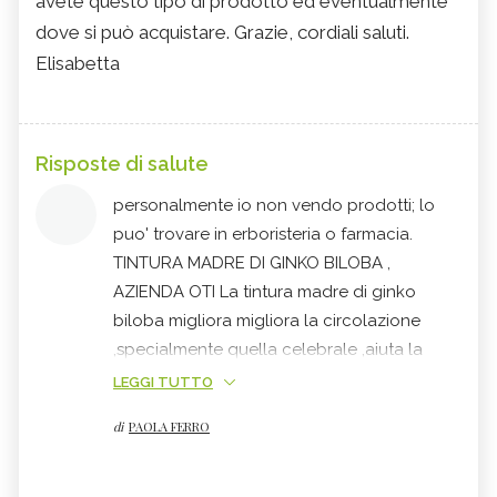
avete questo tipo di prodotto ed eventualmente
dove si può acquistare. Grazie, cordiali saluti.
Elisabetta
Risposte di salute
personalmente io non vendo prodotti; lo
puo' trovare in erboristeria o farmacia.
TINTURA MADRE DI GINKO BILOBA ,
AZIENDA OTI La tintura madre di ginko
biloba migliora migliora la circolazione
,specialmente quella celebrale ,aiuta la
memoria e la concentrazione e riduce le
LEGGI TUTTO
probabilità di ictus. Usi tradizionali:
Acufeni
di
PAOLA FERRO
, Aterosclerosi prevenzione , Cardio-
circolatori ( disturbi ) ,
Ipertensione
,
Memoria Modalità d'uso: 20 gocce diluite in