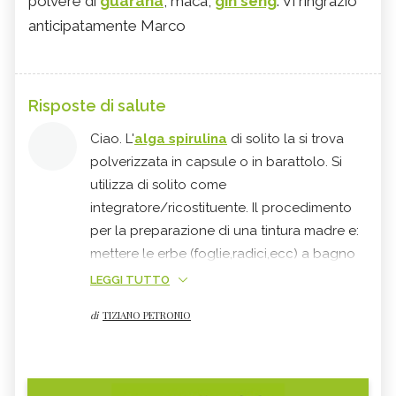
polvere di
guaranà
, maca,
gin seng
. Vi ringrazio
anticipatamente Marco
Risposte di salute
Ciao. L'
alga spirulina
di solito la si trova
polverizzata in capsule o in barattolo. Si
utilizza di solito come
integratore/ricostituente. Il procedimento
per la preparazione di una tintura madre e:
mettere le erbe (foglie,radici,ecc) a bagno
in alcol alimentare x liquori 95°. Usare un
LEGGI TUTTO
recipiente di vetro. Riempire finchè il
di
TIZIANO PETRONIO
materiale non è completamente sommerso
dall'alcol. aggiungere 3 cucchiai d'acqua.
aspettare un mese/ un mese e mezzo.
scuotere ogni tanto i barattolo. filtrare e