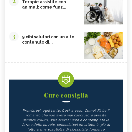
2
Terapie assistite con
animali: come funz...
3
9 cibi salutari con un alto
contenuto di...
Cure consiglia
Premiatevi, ogni tanto. Così, a caso. Come? Finite il
romanzo che non avete mai concluso e avreste
sempre voluto, sdraiatevi al sole e contemplate le
forme delle nuvole, concedetevi un attimo in più al
letto o una scaglietta di cioccolato fondente