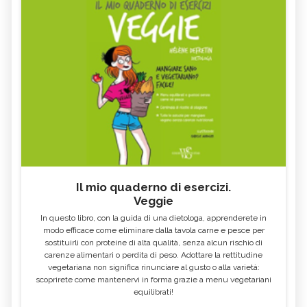
aggiungere ancora un po' di acqua fino ad
arrivare ad una gradazione di tra i 50-70° di
alcol. Per gli estratti idroalcolici il
procedimento è simile ma si utilizza anche
la glicerina alimentare. le dosi sono 25%
alcol, 25% glicerina alimentare (E422) , 50 %
acqua. Mettere le erbe in infusione x
almeno 1 mese, filtrare, imbottigliare. Buon
divertimento.
Il mio quaderno di esercizi.
Veggie
In questo libro, con la guida di una dietologa, apprenderete in
modo efficace come eliminare dalla tavola carne e pesce per
sostituirli con proteine di alta qualità, senza alcun rischio di
carenze alimentari o perdita di peso. Adottare la rettitudine
vegetariana non significa rinunciare al gusto o alla varietà:
scoprirete come mantenervi in forma grazie a menu vegetariani
equilibrati!