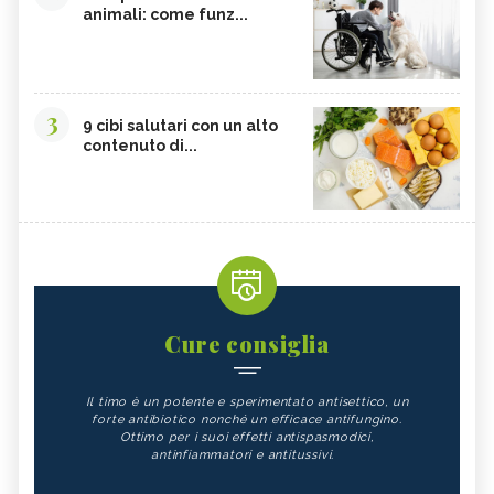
animali: come funz...
3
9 cibi salutari con un alto
contenuto di...
Cure consiglia
Il timo è un potente e sperimentato antisettico, un
forte antibiotico nonché un efficace antifungino.
Ottimo per i suoi effetti antispasmodici,
antinfiammatori e antitussivi.