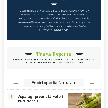
Premiatevi, ogni tanto. Così, a caso. Come? Finite il
romanzo che non avete mai concluso e avreste
sempre voluto, sdraiatevi al sole e contemplate le
forme delle nuvole, concedetevi un attimo in più al
letto o una scaglietta di cioccolato fondente
purissimo dopo cena.
Trova Esperto
EFFETTUA UNA RICERCA NELLA DIRECTORY DI CURE-NATURALI E
TROVA IL TUO ESPERTO DI SALUTE NATURALE.
Enciclopedia Naturale
1
Asparagi: proprietà, valori
nutrizionali...