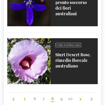
pronto soccorso
dei fiori
australiani
FIORI AUSTRALIANI
Sturt Desert Rose,
rimedio floreale
australiano
6
7
8
9
10