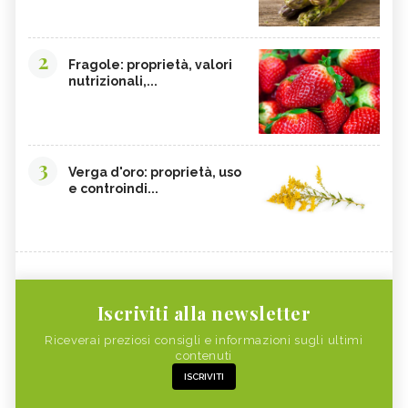
2
Fragole: proprietà, valori
nutrizionali,...
3
Verga d'oro: proprietà, uso
e controindi...
Iscriviti alla newsletter
Riceverai preziosi consigli e informazioni sugli ultimi
contenuti
ISCRIVITI