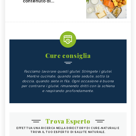
contenuto di...
Cure consiglia
Facciamo lavorare questi glutei. Stringete i glutei.
Mentre cucinate, quando siete sedute, sotto la
doccia, quando siete in fila. Ogni occasione è buona
per contrarre i glutei, rimanendo dritti con la schiena
e respirando profondamente.
Trova Esperto
EFFETTUA UNA RICERCA NELLA DIRECTORY DI CURE-NATURALI E
TROVA IL TUO ESPERTO DI SALUTE NATURALE.