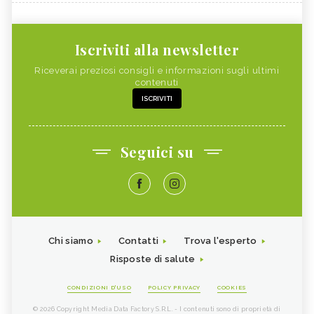
Iscriviti alla newsletter
Riceverai preziosi consigli e informazioni sugli ultimi
contenuti
ISCRIVITI
Seguici su
Chi siamo
Contatti
Trova l'esperto
Risposte di salute
CONDIZIONI D'USO
POLICY PRIVACY
COOKIES
© 2026 Copyright Media Data Factory S.R.L. - I contenuti sono di proprietà di