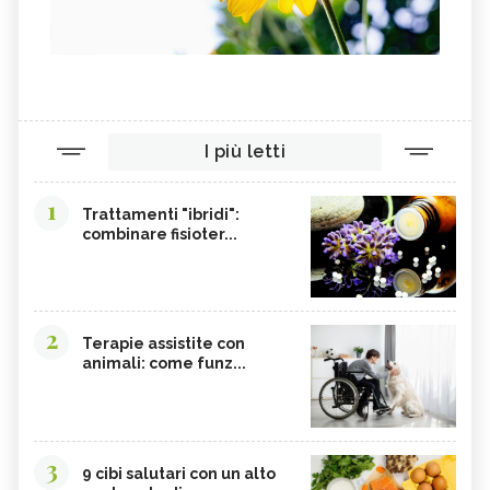
I più letti
1
Trattamenti "ibridi":
combinare fisioter...
2
Terapie assistite con
animali: come funz...
3
9 cibi salutari con un alto