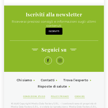
Iscriviti alla newsletter
Riceverai preziosi consigli e informazioni sugli ultimi
contenuti
ISCRIVITI
Seguici su
Chi siamo
Contatti
Trova l'esperto
Risposte di salute
CONDIZIONI D'USO
POLICY PRIVACY
COOKIES
© 2026 Copyright Media Data Factory S.R.L. - I contenuti sono di proprietà di
Media Data Factory S.R.L, è vietata la riproduzione. Media Data Factory S.R.L.