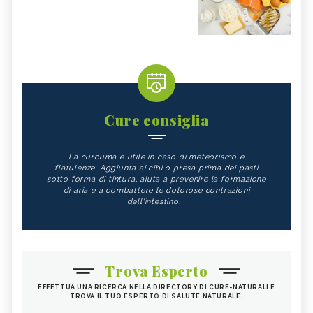
Cure consiglia
La curcuma è utile in caso di meteorismo e
flatulenze. Aggiunta ai cibi o presa prima dei pasti
sotto forma di tintura, aiuta a prevenire la formazione
di aria e a combattere le dolorose contrazioni
dell'intestino.
Trova Esperto
EFFETTUA UNA RICERCA NELLA DIRECTORY DI CURE-NATURALI E
TROVA IL TUO ESPERTO DI SALUTE NATURALE.