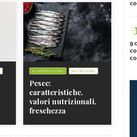
co
9 c
co
co
ALIMENTAZIONE
NUTRIZIONE
Pesce:
caratteristiche,
valori nutrizionali,
freschezza