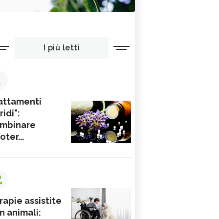
I più letti
1
attamenti
ridi":
mbinare
ioter...
2
rapie assistite
n animali: