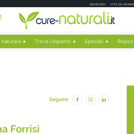
DEABYDAY
VITA DA MAMM
 naturale
Trova l'esperto
Speciali
Rispost
Seguimi
a Forrisi