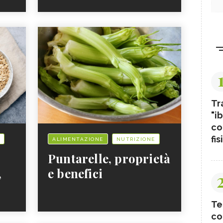
Tr
"ib
co
fis
ALIMENTAZIONE
NUTRIZIONE
Puntarelle, proprietà
,
e benefici
Te
co