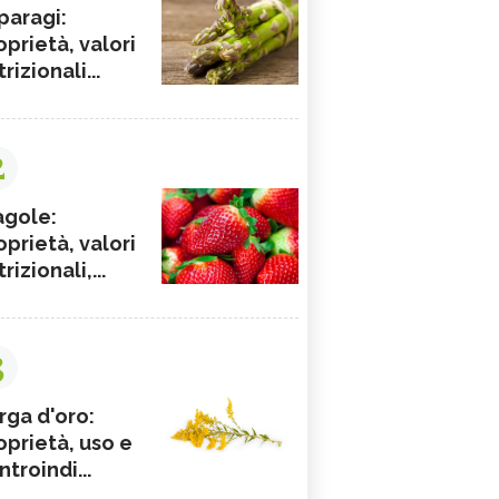
paragi:
oprietà, valori
rizionali...
2
agole:
oprietà, valori
rizionali,...
3
rga d'oro:
oprietà, uso e
ntroindi...