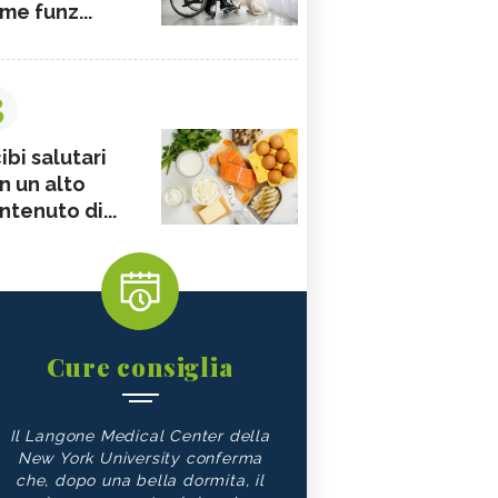
me funz...
3
ibi salutari
n un alto
ntenuto di...
Cure consiglia
Il Langone Medical Center della
New York University conferma
che, dopo una bella dormita, il