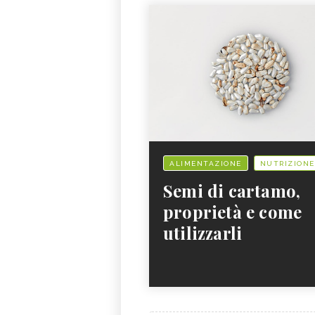
ALIMENTAZIONE
NUTRIZIONE
Semi di cartamo,
proprietà e come
utilizzarli