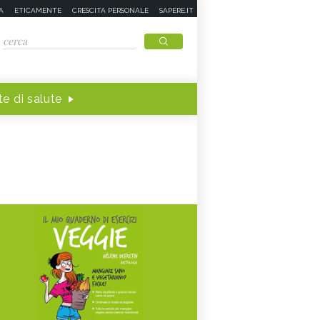
A
ETICAMENTE
CRESCITA PERSONALE
SAPERE.IT
e di salute