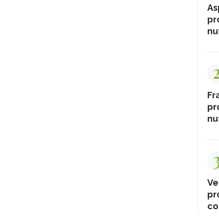
As
pr
nut
Fr
pr
nut
Ve
pr
co