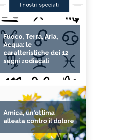
I nostri speciali
Fuoco, Terra, Aria,
Acqua: le
caratteristiche dei 12
segni zodiacali
Arnica, un'ottima
alleata contro il dolore