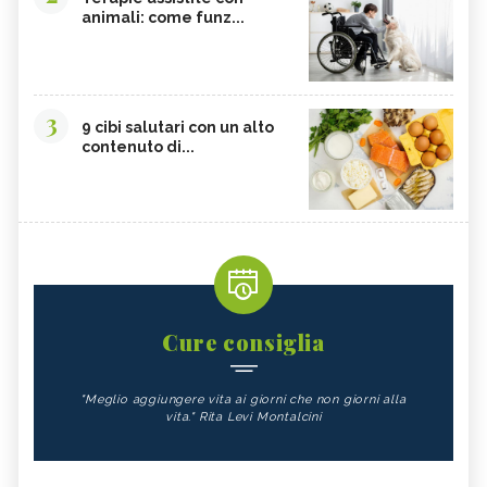
animali: come funz...
3
9 cibi salutari con un alto
contenuto di...
Cure consiglia
"Meglio aggiungere vita ai giorni che non giorni alla
vita." Rita Levi Montalcini