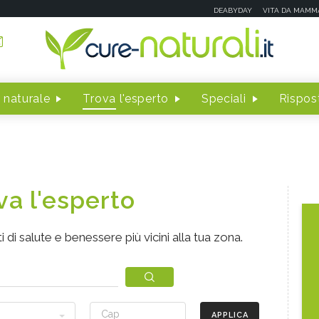
DEABYDAY
VITA DA MAMM
 naturale
Trova l'esperto
Speciali
Rispost
va l'esperto
i di salute e benessere più vicini alla tua zona.
APPLICA