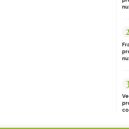
nut
Fr
pr
nut
Ve
pr
co