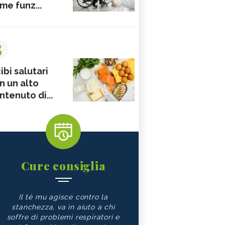
me funz...
3
ibi salutari
n un alto
ntenuto di...
Cure consiglia
Il tè mu agisce contro la
stanchezza, va in aiuto a chi
soffre di problemi respiratori e