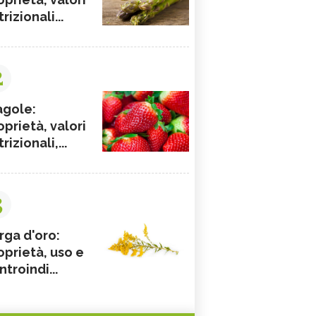
rizionali...
2
agole:
oprietà, valori
rizionali,...
3
rga d'oro:
oprietà, uso e
ntroindi...