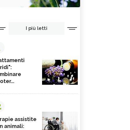
I più letti
1
attamenti
ridi":
mbinare
ioter...
2
rapie assistite
n animali: