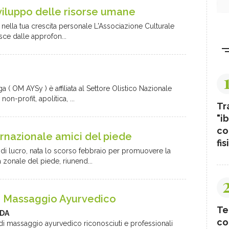
viluppo delle risorse umane
à nella tua crescita personale L'Associazione Culturale
ce dalle approfon...
( OM AYSy ) è affiliata al Settore Olistico Nazionale
-profit, apolitica, ...
Tr
"ib
co
ternazionale amici del piede
fis
i lucro, nata lo scorso febbraio per promuovere la
a zonale del piede, riunend...
la Massaggio Ayurvedico
Te
DA
co
di massaggio ayurvedico riconosciuti e professionali