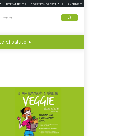
A
ETICAMENTE
CRESCITA PERSONALE
SAPERE.IT
e di salute