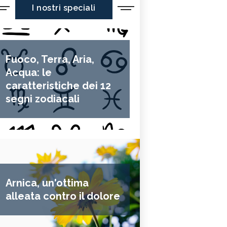
I nostri speciali
Fuoco, Terra, Aria,
Acqua: le
caratteristiche dei 12
segni zodiacali
Arnica, un'ottima
alleata contro il dolore