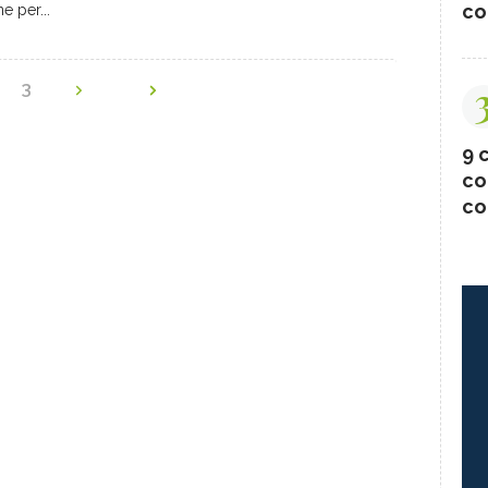
co
e per...
2
3
9 c
co
co