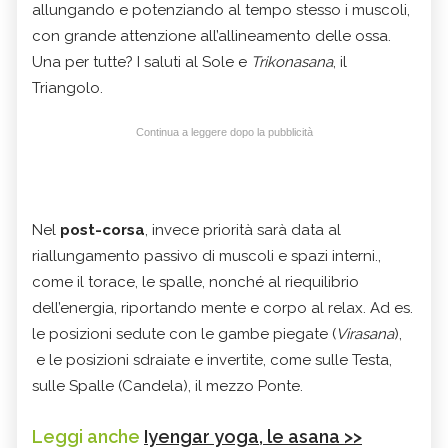
allungando e potenziando al tempo stesso i muscoli,
con grande attenzione all’allineamento delle ossa.
Una per tutte? I saluti al Sole e
Trikonasana
, il
Triangolo.
Continua a leggere dopo la pubblicità
Nel
post-corsa
, invece priorità sarà data al
riallungamento passivo di muscoli e spazi interni.,
come il torace, le spalle, nonché al riequilibrio
dell’energia, riportando mente e corpo al relax. Ad es.
le posizioni sedute con le gambe piegate (
Virasana
),
e le posizioni sdraiate e invertite, come sulle Testa,
sulle Spalle (Candela), il mezzo Ponte.
Leggi anche
Iyengar yoga, le asana >>