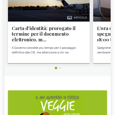
ARTICOLO
Carta d'identità: prorogato il
L'ora d'
termine per il documento
spegner
elettronico, m...
18:00 ti f
Il Governo concede più tempo per il passaggio
Spegnere lo 
definitivo alla CIE, ma attenzione a chi via...
sembrare una 