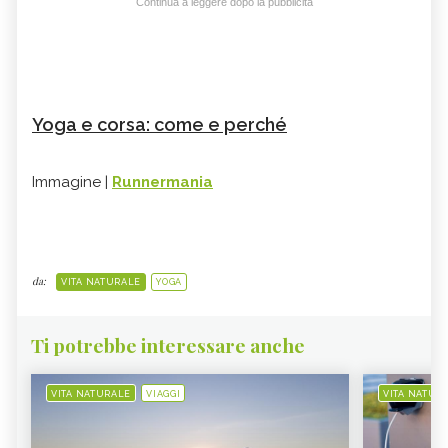
Continua a leggere dopo la pubblicità
Yoga e corsa: come e perché
Immagine |
Runnermania
da:
VITA NATURALE
YOGA
Ti potrebbe interessare anche
VITA NATURALE
VIAGGI
VITA NATUR