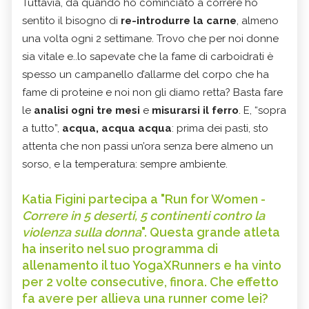
Tuttavia, da quando ho cominciato a correre ho
sentito il bisogno di
re-introdurre la carne
, almeno
una volta ogni 2 settimane. Trovo che per noi donne
sia vitale e..lo sapevate che la fame di carboidrati è
spesso un campanello d’allarme del corpo che ha
fame di proteine e noi non gli diamo retta? Basta fare
le
analisi ogni tre mesi
e
misurarsi il ferro
. E, “sopra
a tutto”,
acqua, acqua acqua
: prima dei pasti, sto
attenta che non passi un’ora senza bere almeno un
sorso, e la temperatura: sempre ambiente.
Katia Figini partecipa a "Run for Women -
Correre in 5 deserti, 5 continenti contro la
violenza sulla donna
". Questa grande atleta
ha inserito nel suo programma di
allenamento il tuo YogaXRunners e ha vinto
per 2 volte consecutive, finora. Che effetto
fa avere per allieva una runner come lei?