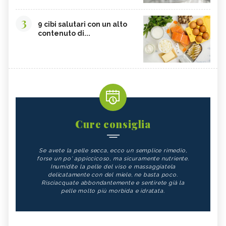
3
9 cibi salutari con un alto
contenuto di...
Cure consiglia
Se avete la pelle secca, ecco un semplice rimedio,
forse un po' appiccicoso, ma sicuramente nutriente.
Inumidite la pelle del viso e massaggiatela
delicatamente con del miele, ne basta poco.
Risciacquate abbondantemente e sentirete già la
pelle molto più morbida e idratata.