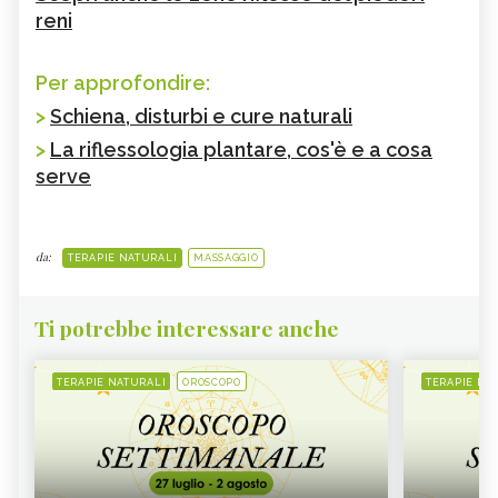
reni
Per approfondire:
>
Schiena, disturbi e cure naturali
>
La riflessologia plantare, cos'è e a cosa
serve
da:
TERAPIE NATURALI
MASSAGGIO
Ti potrebbe interessare anche
TERAPIE NATURALI
OROSCOPO
TERAPIE NA