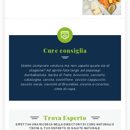
Cure consiglia
Volete comprare verdura ma non sapete quale sia di
stagione? Ad aprile fate largo ad asparagi,
barbabietola, barba di frate, broccolo, carciofo,
catalogna, carota, cavolfiore, cavolo cappuccio,
cavolo verza, cavolini di Bruxelles, cicoria e cicorino,
cime di rapa.
Trova Esperto
EFFETTUA UNA RICERCA NELLA DIRECTORY DI CURE-NATURALI E
TROVA IL TUO ESPERTO DI SALUTE NATURALE.