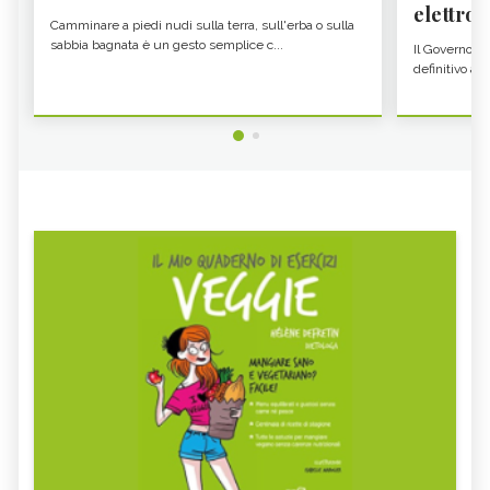
elettron
Camminare a piedi nudi sulla terra, sull'erba o sulla
sabbia bagnata è un gesto semplice c...
Il Governo c
definitivo all