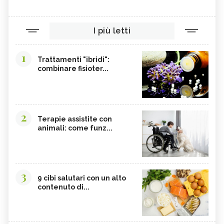
I più letti
1
Trattamenti "ibridi":
combinare fisioter...
2
Terapie assistite con
animali: come funz...
3
9 cibi salutari con un alto
contenuto di...