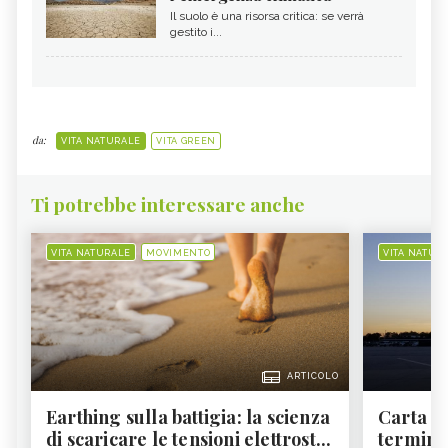
Il suolo è una risorsa critica: se verrà
gestito i...
da:
VITA NATURALE
VITA GREEN
Ti potrebbe interessare anche
VITA NATURALE
MOVIMENTO
VITA NATUR
ARTICOLO
Earthing sulla battigia: la scienza
Carta d'
di scaricare le tensioni elettrost...
termine