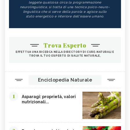
leggete qualcosa circa la programmazione
neurolinguistica; si tratta di una tecnica psico-neuro-
linguistica che si serve della parola e agisce sullo
stato energetico e interiore dell'essere umano.
Trova Esperto
EFFETTUA UNA RICERCA NELLA DIRECTORY DI CURE-NATURALI E
TROVA IL TUO ESPERTO DI SALUTE NATURALE.
Enciclopedia Naturale
1
Asparagi: proprietà, valori
nutrizionali...
2