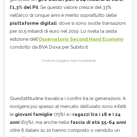
l’1,3% del Pil
. Se questo valore cresce del 33%
nell’arco di cinque anni è merito soprattutto delle
piattaforme digitali
, dove si sono svolte transazioni
per 10,5 miliardi di euro nel 2019. Lo rivela la sesta
edizione dell’
Osservatorio Second Hand Economy
condotto da BVA Doxa per Subito.it.
Continua a leggere dopo la pubblicità
Quest’attitudine travalica i confini tra le generazioni. A
rivolgersi più spesso al mercato dell’usato sono infatti
le
giovani famiglie
(75%) e i
ragazzi tra i 18 e i 24
anni
(69%), ma anche nella
fascia di età 55-64 anni
oltre 6 italiani su 10 hanno comprato o venduto un