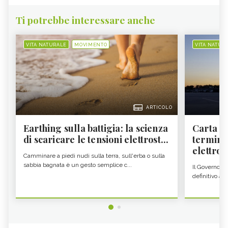
Ti potrebbe interessare anche
VITA NATURALE
MOVIMENTO
VITA NATUR
ARTICOLO
Earthing sulla battigia: la scienza
Carta d'
di scaricare le tensioni elettrost...
termine
elettron
Camminare a piedi nudi sulla terra, sull'erba o sulla
sabbia bagnata è un gesto semplice c...
Il Governo c
definitivo all