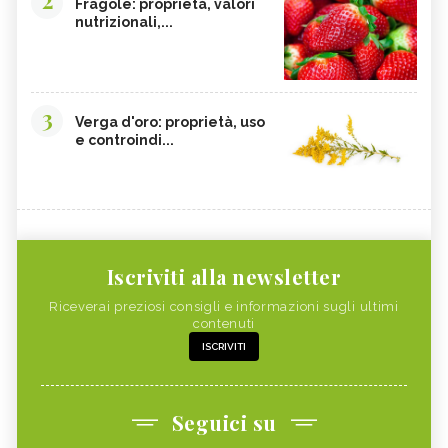
Fragole: proprietà, valori
nutrizionali,...
3
Verga d'oro: proprietà, uso
e controindi...
Iscriviti alla newsletter
Riceverai preziosi consigli e informazioni sugli ultimi
contenuti
ISCRIVITI
Seguici su