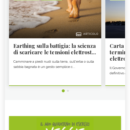
ARTICOLO
Earthing sulla battigia: la scienza
Carta d'
di scaricare le tensioni elettrost...
termine
elettron
Camminare a piedi nudi sulla terra, sull'erba o sulla
sabbia bagnata è un gesto semplice c...
Il Governo c
definitivo all