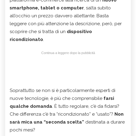
piattaforma e-commerce alla ricerca di un
nuovo
smartphone, tablet o computer
, salta subito
all’occhio un prezzo davvero allettante. Basta
leggere con più attenzione la descrizione, però, per
scoprire che si tratta di un
dispositivo
ricondizionato
.
Continua a leggere dopo la pubblicità
Soprattutto se non si è particolarmente esperti di
nuove tecnologie, è più che comprensibile
farsi
qualche domanda
. È tutto regolare, c’è da fidarsi?
Che differenza c’è tra “ricondizionato” e “usato”?
Non
sarà mica una “seconda scelta”
destinata a durare
pochi mesi?