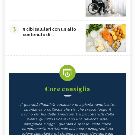
3
9 cibi salutari con un alto
contenuto di...
Cure consiglia
Il guaranà (Paullinia cupana) è una pianta rampicante,
spontanea o coltivata che sia, che cresce lungo il
bacino del Rio delle Amazzoni. Dai piccoli frutti della
pianta gli Indios ricavavano una bevanda assai
energetica e oggi il guaranà è spesso usato come
complemento nutrizionale nelle cure dimagranti. Ha
azione stimolante sul sistema nervoso, derivante dal