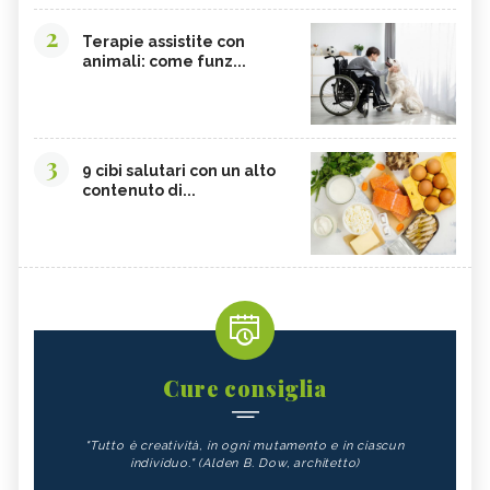
2
Terapie assistite con
animali: come funz...
3
9 cibi salutari con un alto
contenuto di...
Cure consiglia
"Tutto è creatività, in ogni mutamento e in ciascun
individuo." (Alden B. Dow, architetto)