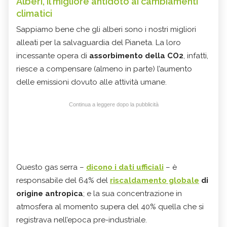
Alberi, il migliore antidoto ai cambiamenti
climatici
Sappiamo bene che gli alberi sono i nostri migliori
alleati per la salvaguardia del Pianeta. La loro
incessante opera di
assorbimento della CO2
, infatti,
riesce a compensare (almeno in parte) l’aumento
delle emissioni dovuto alle attività umane.
Continua a leggere dopo la pubblicità
Questo gas serra –
dicono i dati ufficiali
– è
responsabile del 64% del
riscaldamento globale
di
origine antropica
; e la sua concentrazione in
atmosfera al momento supera del 40% quella che si
registrava nell’epoca pre-industriale.