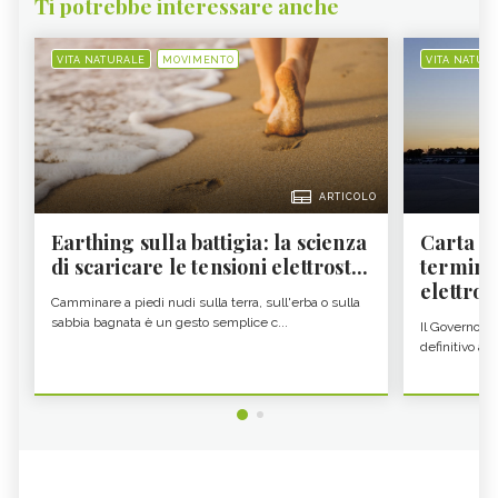
Ti potrebbe interessare anche
VITA NATURALE
MOVIMENTO
VITA NATUR
ARTICOLO
Earthing sulla battigia: la scienza
Carta d'
di scaricare le tensioni elettrost...
termine
elettron
Camminare a piedi nudi sulla terra, sull'erba o sulla
sabbia bagnata è un gesto semplice c...
Il Governo c
definitivo all