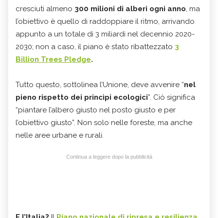
cresciuti almeno
300 milioni di alberi ogni anno
, ma
l’obiettivo è quello di raddoppiare il ritmo, arrivando
appunto a un totale di 3 miliardi nel decennio 2020-
2030; non a caso, il piano è stato ribattezzato
3
Billion Trees Pledge
.
Tutto questo, sottolinea l’Unione, deve avvenire “
nel
pieno rispetto dei princìpi ecologici
”. Ciò significa
“piantare l’albero giusto nel posto giusto e per
l’obiettivo giusto”. Non solo nelle foreste, ma anche
nelle aree urbane e rurali.
Continua a leggere dopo la pubblicità
E l’Italia?
Il
Piano nazionale di ripresa e resilienza