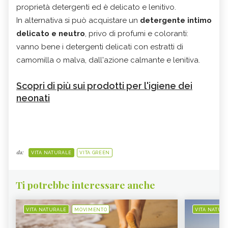
proprietà detergenti ed è delicato e lenitivo.
In alternativa si può acquistare un
detergente intimo
delicato e neutro
, privo di profumi e coloranti:
vanno bene i detergenti delicati con estratti di
camomilla o malva, dall'azione calmante e lenitiva.
Scopri di più sui prodotti per l'igiene dei
neonati
da:
VITA NATURALE
VITA GREEN
Ti potrebbe interessare anche
VITA NATURALE
MOVIMENTO
VITA NATUR