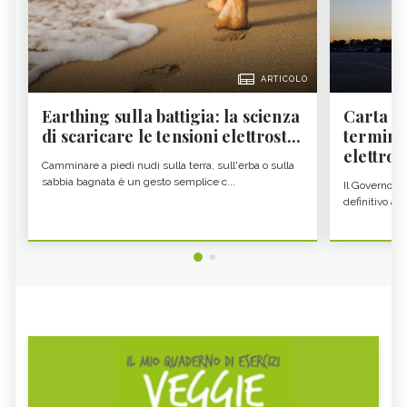
ARTICOLO
Earthing sulla battigia: la scienza
Carta d'
di scaricare le tensioni elettrost...
termine
elettron
Camminare a piedi nudi sulla terra, sull'erba o sulla
sabbia bagnata è un gesto semplice c...
Il Governo c
definitivo all