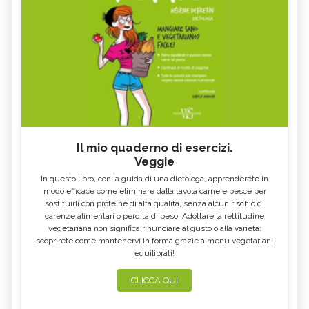
Il mio quaderno di esercizi.
Veggie
In questo libro, con la guida di una dietologa, apprenderete in
modo efficace come eliminare dalla tavola carne e pesce per
sostituirli con proteine di alta qualità, senza alcun rischio di
carenze alimentari o perdita di peso. Adottare la rettitudine
vegetariana non significa rinunciare al gusto o alla varietà:
scoprirete come mantenervi in forma grazie a menu vegetariani
equilibrati!
CLICCA QUI