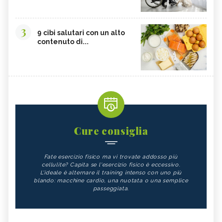
3
9 cibi salutari con un alto
contenuto di...
Cure consiglia
Fate esercizio fisico ma vi trovate addosso più
cellulite? Capita se l'esercizio fisico è eccessivo.
L'ideale è alternare il training intenso con uno più
blando: macchine cardio, una nuotata o una semplice
passeggiata.