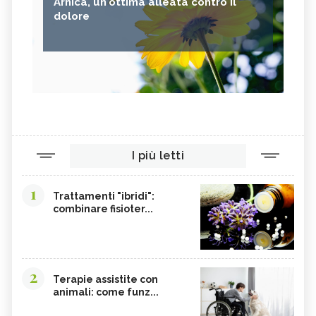
Arnica, un'ottima alleata contro il
dolore
I più letti
1
Trattamenti "ibridi":
combinare fisioter...
2
Terapie assistite con
animali: come funz...