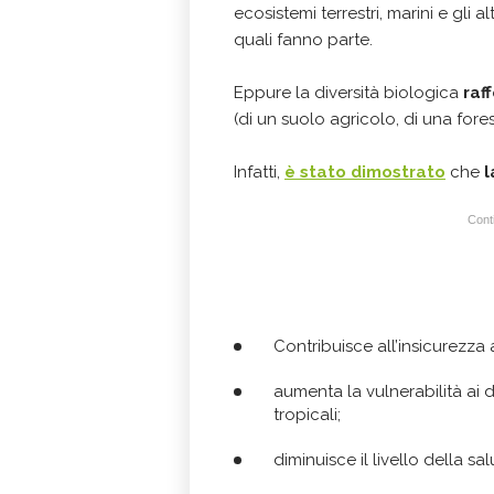
ecosistemi terrestri, marini e gli 
quali fanno parte.
Eppure la diversità biologica
raf
(di un suolo agricolo, di una fores
Infatti,
è stato dimostrato
che
l
Conti
Contribuisce all’insicurezza
aumenta la vulnerabilità ai 
tropicali;
diminuisce il livello della sal