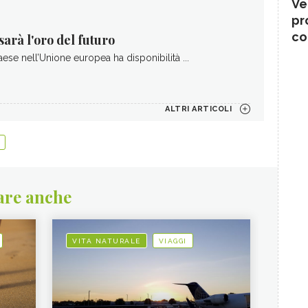
Ve
pr
co
sarà l'oro del futuro
se nell’Unione europea ha disponibilità ...
ALTRI ARTICOLI
are anche
VITA NATURALE
VIAGGI