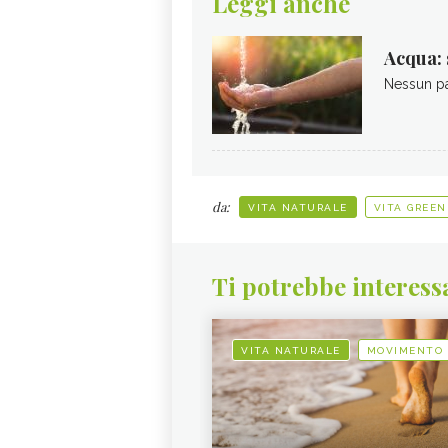
Leggi anche
Acqua: 
Nessun pae
da:
VITA NATURALE
VITA GREEN
Ti potrebbe interess
VITA NATURALE
MOVIMENTO