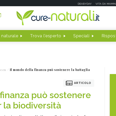
DEABYDAY
VITA DA MAMM
 naturale
Trova l'esperto
Speciali
Rispost
reen
Il mondo della finanza può sostenere la battaglia
ARTICOLO
 finanza può sostenere
 la biodiversità