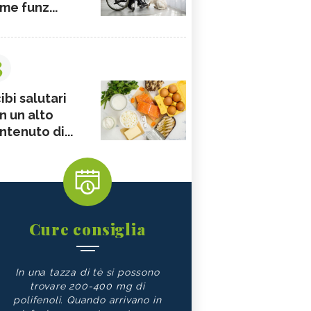
me funz...
3
ibi salutari
n un alto
ntenuto di...
Cure consiglia
In una tazza di tè si possono
trovare 200-400 mg di
polifenoli. Quando arrivano in