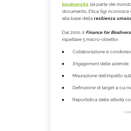
biodiversità
da parte del mondo 
documento, Etica Sgr riconosce ch
alla base della
resilienza uman
Dal 2000, il
Finance for Biodivers
rispettare 5 macro-obiettivi:
Collaborazione e condivision
Engagement
delle aziende;
Misurazione dell’impatto sul
Definizione di target a cui ri
Reportistica delle attività c
Conti