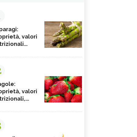
1
paragi:
oprietà, valori
rizionali...
2
agole:
oprietà, valori
rizionali,...
3