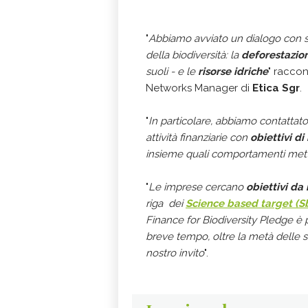
"
Abbiamo avviato un dialogo con so
della biodiversità: la
deforestazio
suoli - e le
risorse idriche
" racco
Networks Manager di
Etica Sgr
.
"
In particolare, abbiamo contattat
attività finanziarie con
obiettivi di
insieme quali comportamenti metter
"
Le imprese cercano
obiettivi da
riga dei
Science based target (S
Finance for Biodiversity Pledge è 
breve tempo, oltre la metà delle s
nostro invito
".