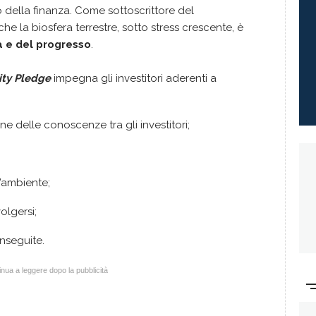
della finanza. Come sottoscrittore del
e la biosfera terrestre, sotto stress crescente, è
a e del progresso
.
ity Pledge
impegna gli investitori aderenti a
e delle conoscenze tra gli investitori;
l’ambiente;
volgersi;
onseguite.
nua a leggere dopo la pubblicità