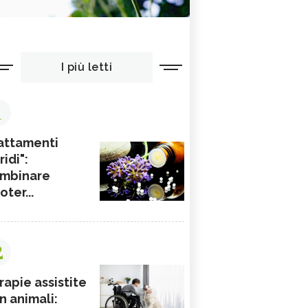
I più letti
1
attamenti
ridi":
mbinare
ioter...
2
rapie assistite
n animali: