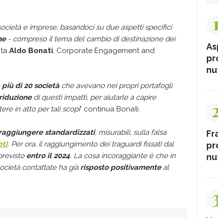
cietà e imprese, basandoci su due aspetti specifici
ne
- compreso il tema del cambio di destinazione dei
As
nta
Aldo Bonati
, Corporate Engagement and
pr
nut
o
più di 20 società
che avevano nei propri portafogli
 riduzione
di questi impatti, per aiutarle a capire
e in atto per tali scopi
" continua Bonati.
 raggiungere standardizzati
, misurabili, sulla falsa
Fr
bt)
. Per ora, il raggiungimento dei traguardi fissati dal
pr
previsto
entro il 2024
. La cosa incoraggiante è che in
nut
ocietà contattate ha già
risposto positivamente
al