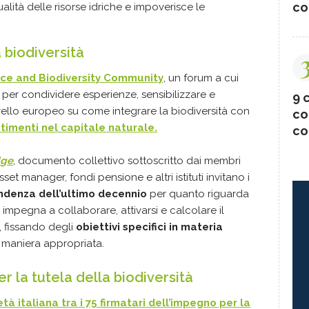
co
ualità delle risorse idriche e impoverisce le
biodiversità
ce and Biodiversity Community
, un forum a cui
per condividere esperienze, sensibilizzare e
9 c
vello europeo su come integrare la biodiversità con
co
estimenti nel capitale naturale.
co
dge
, documento collettivo sottoscritto dai membri
set manager, fondi pensione e altri istituti invitano i
endenza dell’ultimo decennio
per quanto riguarda
 impegna a collaborare, attivarsi e calcolare il
, fissando degli
obiettivi specifici in materia
n maniera appropriata.
r la tutela della biodiversità
tà italiana tra i 75 firmatari dell’impegno per la