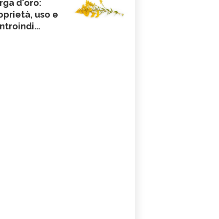
rga d'oro:
oprietà, uso e
ntroindi...