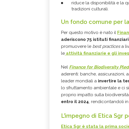
riduce la disponibilità e la q
tradizioni culturali.
Un fondo comune per la 
Per questo motivo è nato il
Finan
aderiscono 75 istituti finanziari
promuovere le
best practices
a li
le
attività finanziarie e gli inv
Nel
Finance for Biodiversity Ple
aderenti: banche, assicurazioni, as
leader mondiali a
invertire la t
lo sfruttamento ambientale e ci si
proprio impatto sulla biodiversità
entro il 2024
, rendicontandoli i
L’impegno di Etica Sgr pe
Etica Sgr
è stata la prima socie