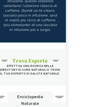
infusione, queste sostanze
rallentano l'ulteriore rilascio di
caffeina. Quindi un tè chiaro,
lasciato poco in infusione, sarà
in realtà più ricco di caffeina
(più stimolante) di uno lasciato
in infusione più a lungo.
Trova Esperto
EFFETTUA UNA RICERCA NELLA
DIRECTORY DI CURE-NATURALI E TROVA
IL TUO ESPERTO DI SALUTE NATURALE.
Enciclopedia
Naturale