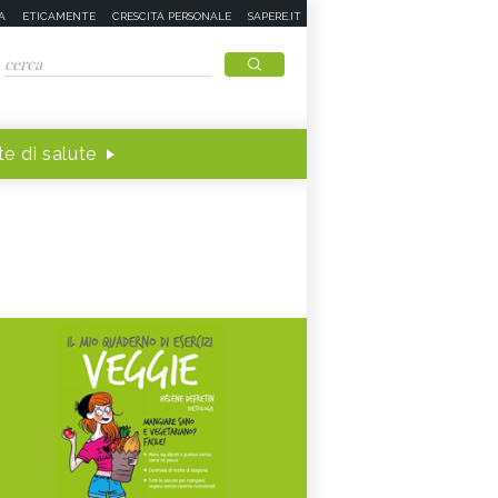
A
ETICAMENTE
CRESCITA PERSONALE
SAPERE.IT
e di salute