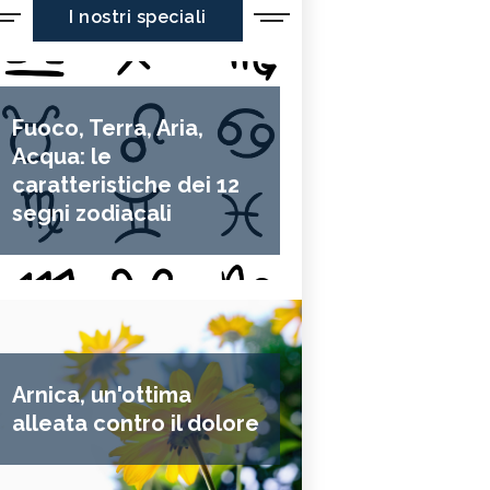
I nostri speciali
Fuoco, Terra, Aria,
Acqua: le
caratteristiche dei 12
segni zodiacali
Arnica, un'ottima
alleata contro il dolore