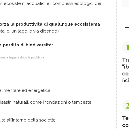
altri ecosistemi acquatici e i complessi ecologici dei
forza la produttività di qualunque ecosistema
ta, di un lago, e via dicendo).
a perdita di biodiversità:
nua a leggere dopo la pubblicità
Tr
"ib
co
fis
 alimentare ed energetica;
disastri naturali, come inondazioni o tempeste
Te
ute all’interno della società;
co