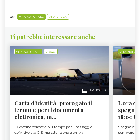
da:
VITA NATURALE
VITA GREEN
Ti potrebbe interessare anche
VITA NATURALE
VIAGGI
VITA NATUR
ARTICOLO
Carta d'identità: prorogato il
L'ora d'
termine per il documento
spegner
elettronico, m...
18:00 ti f
Il Governo concede più tempo per il passaggio
Spegnere lo 
definitivo alla CIE, ma attenzione a chi via...
sembrare una 