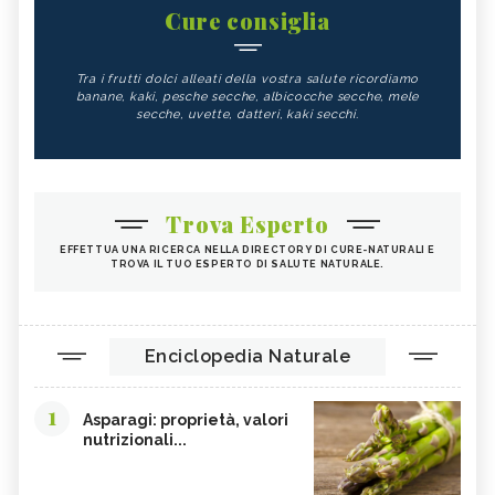
Cure consiglia
Tra i frutti dolci alleati della vostra salute ricordiamo
banane, kaki, pesche secche, albicocche secche, mele
secche, uvette, datteri, kaki secchi.
Trova Esperto
EFFETTUA UNA RICERCA NELLA DIRECTORY DI CURE-NATURALI E
TROVA IL TUO ESPERTO DI SALUTE NATURALE.
Enciclopedia Naturale
1
Asparagi: proprietà, valori
nutrizionali...