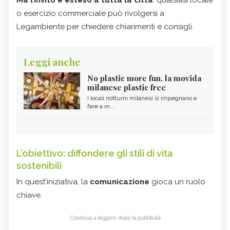
Ma l’invito è esteso a tutta la città
: qualsiasi locale
o esercizio commerciale può rivolgersi a
Legambiente per chiedere chiarimenti e consigli.
Leggi anche
No plastic more fun, la movida
milanese plastic free
I locali notturni milanesi si impegnano a
fare a m...
L’obiettivo: diffondere gli stili di vita
sostenibili
In quest'iniziativa, la
comunicazione
gioca un ruolo
chiave.
Continua a leggere dopo la pubblicità