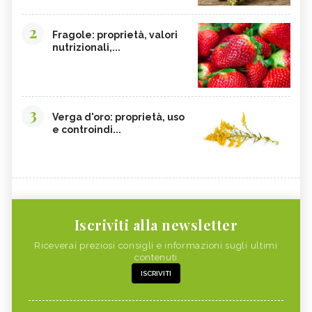
2
Fragole: proprietà, valori
nutrizionali,...
3
Verga d'oro: proprietà, uso
e controindi...
Iscriviti alla newsletter
Riceverai preziosi consigli e informazioni sugli ultimi
contenuti
ISCRIVITI