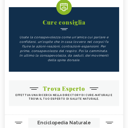
Cure consiglia
Usate la consapevolezza come un'amica cui parlare e
confidarsi, un'ospite che in casa (ovvero nel corpo) fa
fluire le azioni-reazioni, contrazioni-espansioni. Per
prima, consapevolezza del respiro. Poi la camminata.
In ultimo la consapevolezza, da seduti, dei movimenti
della spina dorsale.
Trova Esperto
EFFETTUA UNA RICERCA NELLA DIRECTORY DI CURE-NATURALI E
TROVA IL TUO ESPERTO DI SALUTE NATURALE.
Enciclopedia Naturale