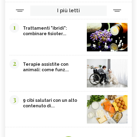
I più letti
1
Trattamenti "ibridi":
combinare fisioter...
2
Terapie assistite con
animali: come funz...
3
9 cibi salutari con un alto
contenuto di...