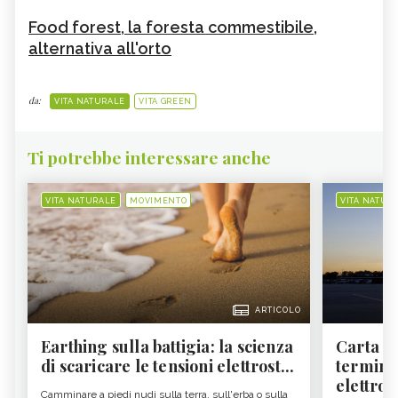
Food forest, la foresta commestibile,
alternativa all'orto
da:
VITA NATURALE
VITA GREEN
Ti potrebbe interessare anche
VITA NATURALE
MOVIMENTO
VITA NATUR
ARTICOLO
Earthing sulla battigia: la scienza
Carta d'
di scaricare le tensioni elettrost...
termine
elettron
Camminare a piedi nudi sulla terra, sull'erba o sulla