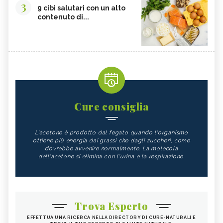
3
9 cibi salutari con un alto
contenuto di...
Cure consiglia
L'acetone è prodotto dal fegato quando l'organismo
ottiene più energia dai grassi che dagli zuccheri, come
dovrebbe avvenire normalmente. La molecola
dell'acetone si elimina con l'urina e la respirazione.
Trova Esperto
EFFETTUA UNA RICERCA NELLA DIRECTORY DI CURE-NATURALI E