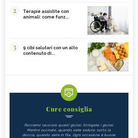
2
Terapie assistite con
animali: come funz...
3
9 cibi salutari con un alto
contenuto di...
Cure consiglia
Facciamo lavorare questi glutei. Stringete i glutei.
Mentre cucinate, quando siete sedute, sotto la
doccia, quando siete in fila. Ogni occasione è buona