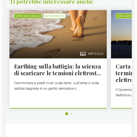
Ti potrebbe interessare anche
VITA NATURALE
MOVIMENTO
VITA NATUR
ARTICOLO
Earthing sulla battigia: la scienza
Carta d'
di scaricare le tensioni elettrost...
termine
elettron
Camminare a piedi nudi sulla terra, sull'erba o sulla
sabbia bagnata è un gesto semplice c...
Il Governo c
definitivo all