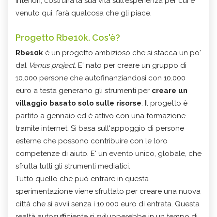
interiori, costruirà la sua vita sull'esperienza per cui è
venuto qui, farà qualcosa che gli piace.
Progetto Rbe10k. Cos'è?
Rbe10k
è un progetto ambizioso che si stacca un po'
dal
Venus project
. E' nato per creare un gruppo di
10.000 persone che autofinanziandosi con 10.000
euro a testa generano gli strumenti per
creare un
villaggio basato solo sulle risorse
. Il progetto è
partito a gennaio ed è attivo con una formazione
tramite internet. Si basa sull'appoggio di persone
esterne che possono contribuire con le loro
competenze di aiuto. E' un evento unico, globale, che
sfrutta tutti gli strumenti mediatici.
Tutto quello che può entrare in questa
sperimentazione viene sfruttato per creare una nuova
città che si avvii senza i 10.000 euro di entrata. Questa
realtà autosufficiente si svilupperebbe in un tempo di