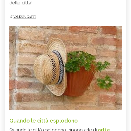
delle città!
di
VALERIA GATTI
Quando le città esplodono
Quando le città esplodono...ripopolarle di
orti e