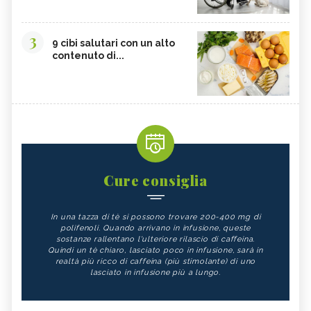
3
9 cibi salutari con un alto
contenuto di...
Cure consiglia
In una tazza di tè si possono trovare 200-400 mg di
polifenoli. Quando arrivano in infusione, queste
sostanze rallentano l'ulteriore rilascio di caffeina.
Quindi un tè chiaro, lasciato poco in infusione, sarà in
realtà più ricco di caffeina (più stimolante) di uno
lasciato in infusione più a lungo.