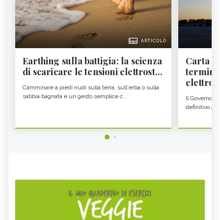
ARTICOLO
Earthing sulla battigia: la scienza
Carta d'
di scaricare le tensioni elettrost...
termine
elettron
Camminare a piedi nudi sulla terra, sull'erba o sulla
sabbia bagnata è un gesto semplice c...
Il Governo c
definitivo all