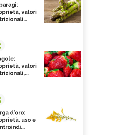
paragi:
oprietà, valori
rizionali...
2
agole:
oprietà, valori
rizionali,...
3
rga d'oro:
oprietà, uso e
ntroindi...