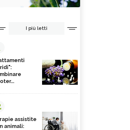
I più letti
1
attamenti
ridi":
mbinare
ioter...
2
rapie assistite
n animali: