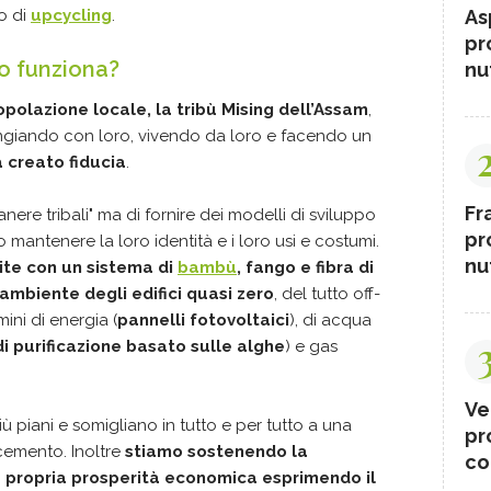
o di
upcycling
.
As
pr
to funziona?
nut
polazione locale, la tribù Mising dell’Assam
,
angiando con loro, vivendo da loro e facendo un
 creato fiducia
.
Fr
ere tribali" ma di fornire dei modelli di sviluppo
pr
o mantenere la loro identità e i loro usi e costumi.
nut
ite con un sistema di
bambù
, fango e fibra di
ambiente degli edifici quasi zero
, del tutto off-
ini di energia (
pannelli fotovoltaici
), di acqua
i purificazione basato sulle alghe
) e gas
Ve
 piani e somigliano in tutto e per tutto a una
pr
cemento. Inoltre
stiamo sostenendo la
co
a propria prosperità economica esprimendo il