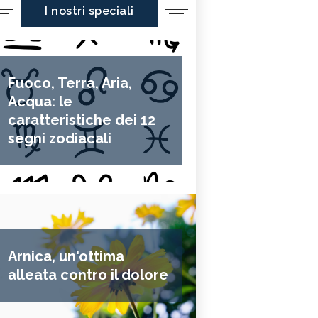
I nostri speciali
Fuoco, Terra, Aria,
Acqua: le
caratteristiche dei 12
segni zodiacali
Arnica, un'ottima
alleata contro il dolore