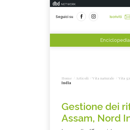
NETWORK
Seguici su
Iscriviti
Enciclopedia
Home
Articoli
Vita naturale
Vita g
India
Gestione dei rif
Assam, Nord I