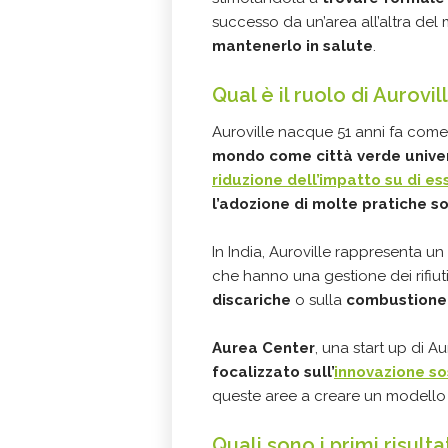
successo da un’area all’altra de
mantenerlo in salute
.
Qual è il ruolo di Aurovi
Auroville nacque 51 anni fa come
mondo come città verde unive
riduzione dell’impatto su di es
l’adozione di molte pratiche so
In India, Auroville rappresenta un 
che hanno una gestione dei rifiuti
discariche
o sulla
combustione d
Aurea Center
, una start up di A
focalizzato sull’
innovazione so
queste aree a creare un modello c
Quali sono i primi risulta