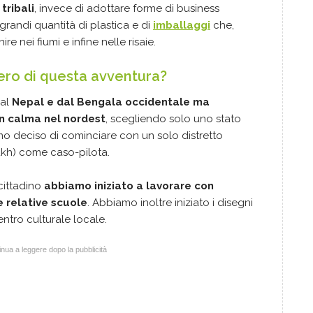
tribali
, invece di adottare forme di business
randi quantità di plastica e di
imballaggi
che,
e nei fiumi e infine nelle risaie.
ero di questa avventura?
dal
Nepal e dal Bengala occidentale ma
n calma nel nordest
, scegliendo solo uno stato
mo deciso di cominciare con un solo distretto
ukh) come caso-pilota.
cittadino
abbiamo iniziato a lavorare con
e relative scuole
. Abbiamo inoltre iniziato i disegni
ntro culturale locale.
nua a leggere dopo la pubblicità