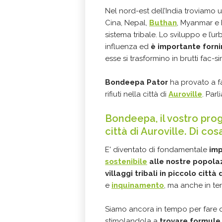
Nel nord-est dell’India troviamo un
Cina, Nepal,
Buthan
, Myanmar e 
sistema tribale. Lo sviluppo e l’u
influenza ed
è importante forni
esse si trasformino in brutti fac-si
Bondeepa Pator
ha provato a f
rifiuti nella città di
Auroville
. Par
Bondeepa, il vostro prog
città di Auroville. Di co
E' diventato di fondamentale
imp
sostenibile
alle nostre popolazi
villaggi tribali in piccolo citt
e
inquinamento
, ma anche in te
Siamo ancora in tempo per fare 
stimolandola a
trovare formule