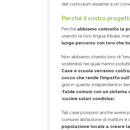
del curriculum assieme a un cors
Perché il vostro proget
Perché
abbiamo coinvolto la po
usando la loro lingua tribale, m
lungo percorso con loro che ha
Non abbiamo chiesto loro di "riman
sostenibili nei quali hanno potutt
Case e scuole verranno costru
cocco che rende l’impatto sull’
grid in quanto indipendenti in term
(
falde comuni con un sistema d
(
cucine solari condivise
).
Tali case possono anche avere più
comune abitazione di mattoni e 
popolazione locale a creare l