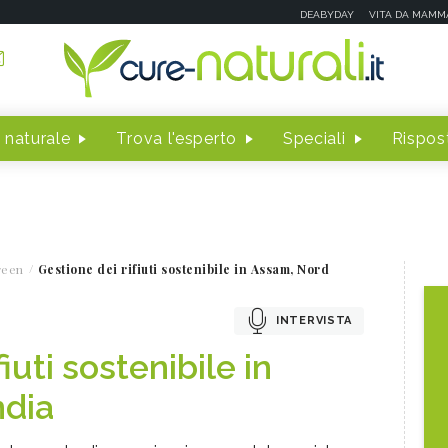
DEABYDAY
VITA DA MAMM
 naturale
Trova l'esperto
Speciali
Rispost
reen
Gestione dei rifiuti sostenibile in Assam, Nord
INTERVISTA
iuti sostenibile in
ndia