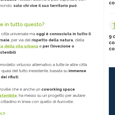
co
l mondo:
solo chi vive il suo territorio può
lle in tutto questo?
 città universale ma
oggi è conosciuta in tutto il
9 c
rsale
, per via del
rispetto della natura
, della
co
sa della vita urbana
e
per l’invezione o
co
stenibili
.
modello virtuoso alternativo a tutte le altre città
 quasi del tutto inesistente, basata su
immense
ei rifiuti
.
uroville che è anche un
coworking space
stenibile
, ha messo su un progetto per aiutare
ittadino in linea con quello di Auroville.
ti?