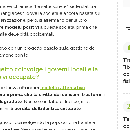
’area chiamata “Le sette sorelle”, sette stati tra
Bangladesh, dove la società è ancora basata sul
rbanizzazione, però, si affermano per la loro
re modelli positivi
a queste società, prima che
mile delle città occidentali.
arlo con un progetto basato sulla gestione dei
liamone con lei.
Tr
"ib
etto coinvolge i governi locali e la
co
sa vi occupate?
fis
ortanza offrire un
modello alternativo
oni prima che la civiltà dei consumi trasformi i
à degradate
. Non solo in fatto di traffico, rifiuti
rmini di
perdita dell’identità culturale
.
Te
questo, coinvolgendo la popolazione locale e
co
 creative
. Nessun sistema si può esportare con