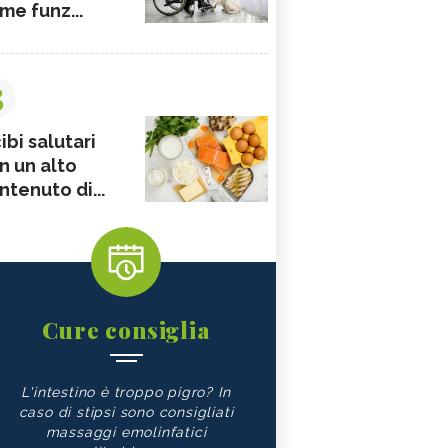
me funz...
3
ibi salutari
n un alto
ntenuto di...
Cure consiglia
L'intestino è troppo pigro? In
caso di stipsi sono consigliati
massaggi emolinfatici