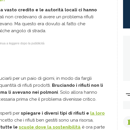
a vasto credito e le autorità locali ci hanno
locali non credevano di avere un problema rifiuti
evano. Ma questo era dovuto al fatto che
alche angolo di strada.
nua a leggere dopo la pubblicità
iarli per un paio di giorni, in modo da fargli
ntità di rifiuti prodotti.
Bruciando i rifiuti non li
 ma li avevano nei polmoni
. Solo allora hanno
ssaria prima che il problema divenisse critico.
esperti per
spiegare i diversi tipi di rifiuti e
la loro
cetto che i rifiuti ben gestiti sono una risorsa,
tutte le
scuole dove la sostenibilità
è ora parte