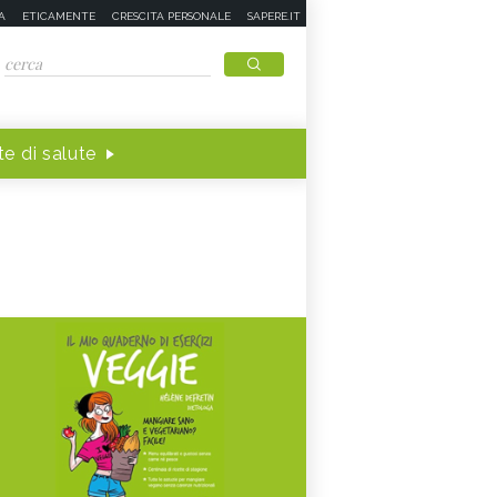
A
ETICAMENTE
CRESCITA PERSONALE
SAPERE.IT
e di salute