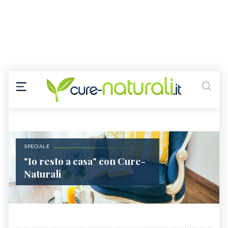
SPECIALE
"Io resto a casa" con Cure-
Naturali