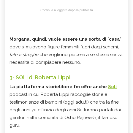
Continua a leggere dopo la pubblicità
Morgana, quindi, vuole essere una sorta di
“
casa
”
dove si muovono figure femminili fuori dagli schemi,
fate
e
streghe
che vogliono piacere a se stesse senza
necessità di compiacere nessuno.
3- SOLI di Roberta Lippi
La piattaforma storielibere.fm offre anche
Soli
,
podcast in cui Roberta Lippi raccoglie storie e
testimonianze di bambini (oggi adulti) che tra la fine
degli anni 70 e l’inizio degli anni 80 furono portati dai
genitori nelle comunità di Osho Rajneesh, il famoso
guru.