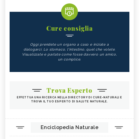
Cure consiglia
Oggi prendete un organo a caso e iniziate a
dialogarci. Lo stomaco, l'intestino, quel che volete.
Visualizzate e parlate come fosse davvero un amico,
un complice.
Trova Esperto
EFFETTUA UNA RICERCA NELLA DIRECTORY DI CURE-NATURALI E
TROVA IL TUO ESPERTO DI SALUTE NATURALE.
Enciclopedia Naturale