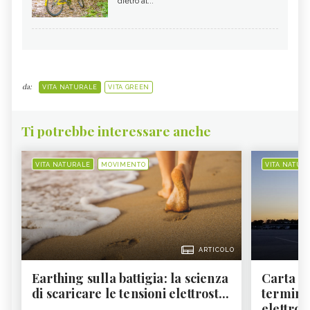
dietro al...
da:
VITA NATURALE
VITA GREEN
Ti potrebbe interessare anche
VITA NATURALE
MOVIMENTO
VITA NATUR
ARTICOLO
Earthing sulla battigia: la scienza
Carta d'
di scaricare le tensioni elettrost...
termine
elettron