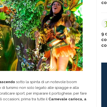
co
9 c
co
co
nascendo
sotto la spinta di un notevole boom
di turismo non solo legato alle spiagge e alla
 praticare sport, per imparare il portoghese, per fare
li occasioni, prima tra tutte il
Carnevale carioca, a