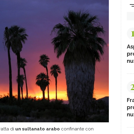
As
pr
nut
Fr
pr
nut
tratta di
un sultanato arabo
confinante con