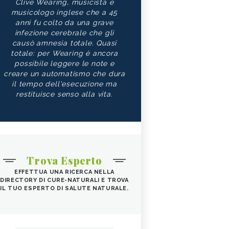
Clive Wearing, musicista e
musicologo inglese che a 45
anni fu colto da una grave
infezione cerebrale che gli
causò amnesia totale. Quasi
totale: per Wearing è ancora
possibile leggere le note e
creare un automatismo che dura
il tempo dell'esecuzione ma
restituisce senso alla vita.
Trova Esperto
EFFETTUA UNA RICERCA NELLA
DIRECTORY DI CURE-NATURALI E TROVA
IL TUO ESPERTO DI SALUTE NATURALE.