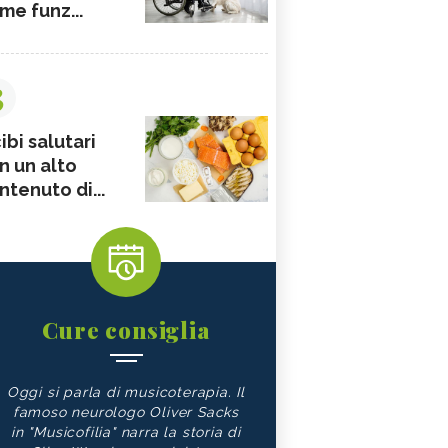
me funz...
3
ibi salutari
n un alto
ntenuto di...
Cure consiglia
Oggi si parla di musicoterapia. Il
famoso neurologo Oliver Sacks
in "Musicofilia" narra la storia di