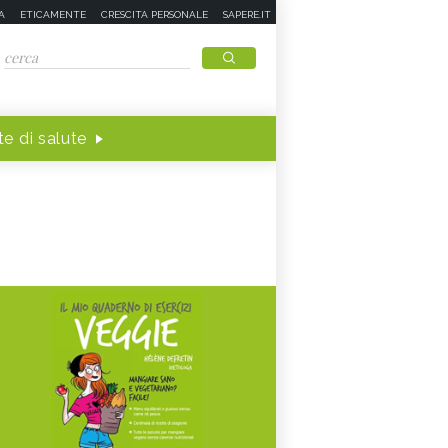
A
ETICAMENTE
CRESCITA PERSONALE
SAPERE.IT
e di salute