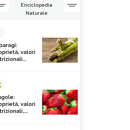
Enciclopedia
Naturale
1
paragi:
oprietà, valori
rizionali...
2
agole:
oprietà, valori
rizionali,...