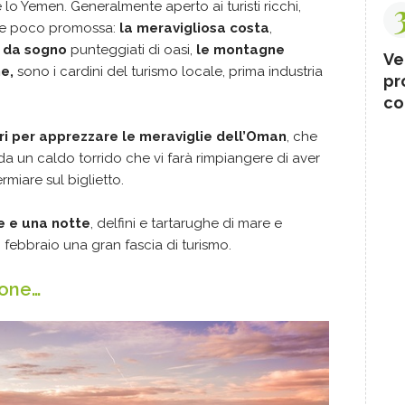
 e lo Yemen. Generalmente aperto ai turisti ricchi,
 e poco promossa:
la meravigliosa costa
,
i da sogno
punteggiati di oasi,
le montagne
Ve
he,
sono i cardini del turismo locale, prima industria
pr
co
ri per apprezzare le meraviglie dell’Oman
, che
da un caldo torrido che vi farà rimpiangere di aver
rmiare sul biglietto.
e e una notte
, delfini e tartarughe di mare e
febbraio una gran fascia di turismo.
tone…