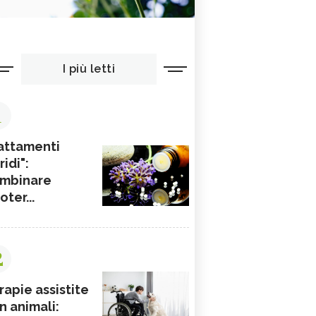
I più letti
1
attamenti
ridi":
mbinare
ioter...
2
rapie assistite
n animali: