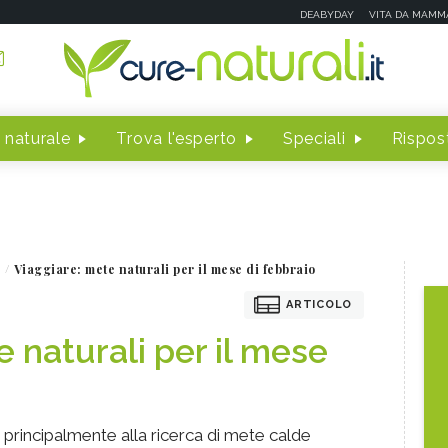
DEABYDAY
VITA DA MAMM
 naturale
Trova l'esperto
Speciali
Rispost
Viaggiare: mete naturali per il mese di febbraio
ARTICOLO
 naturali per il mese
 principalmente alla ricerca di mete calde