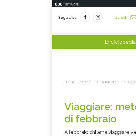
NETWORK
Seguici su
Iscriviti
Enciclopedia
Home
Articoli
Vita naturale
Viaggi
Viaggiare: mete
di febbraio
A febbraio chi ama viaggiare va