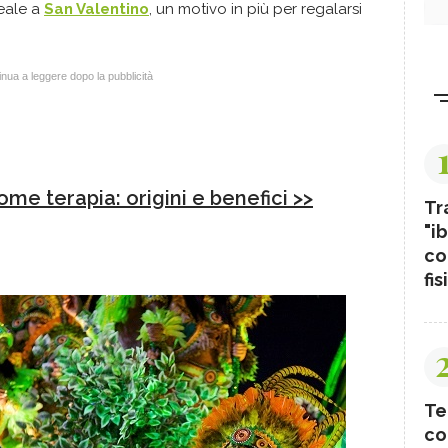
eale a
San Valentino
, un motivo in più per regalarsi
nua a leggere dopo la pubblicità
come terapia: origini e benefici >>
Tr
"ib
co
fis
Te
co