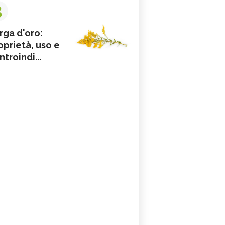
3
rga d'oro:
oprietà, uso e
ntroindi...