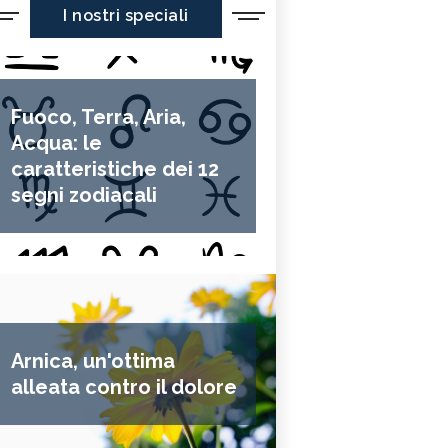
I nostri speciali
Fuoco, Terra, Aria,
Acqua: le
caratteristiche dei 12
segni zodiacali
Arnica, un'ottima
alleata contro il dolore