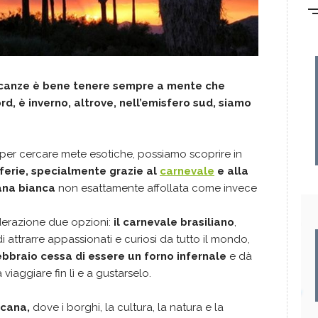
vacanze è bene tenere sempre a mente che
rd, è inverno, altrove, nell’emisfero sud, siamo
er cercare mete esotiche, possiamo scoprire in
ferie, specialmente grazie al
carnevale
e alla
mana bianca
non esattamente affollata come invece
derazione due opzioni:
il carnevale brasiliano
,
 attrarre appassionati e curiosi da tutto il mondo,
ebbraio cessa di essere un forno infernale
e dà
 viaggiare fin lì e a gustarselo.
scana,
dove i borghi, la cultura, la natura e la