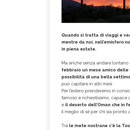
Quando si tratta di viaggi e 
mentre da noi, nell’emisfero no
in piena estate.
Ma anche senza andare lontano p
febbraio un mese amico delle 
possibilità di una bella setti
può capitare in altri mesi.
Per l’estero prenderemo in consi
famoso e richiestissimo, capace di
e
il deserto dell’Oman che in f
il meglio di sé per chi sia pronto a
Tra
le mete nostrane c'è la To