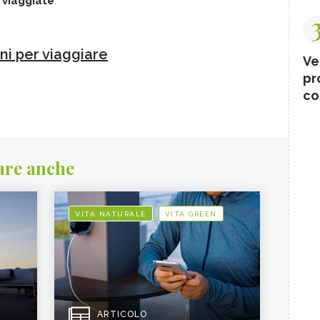
 viaggiate
.
ani per viaggiare
Ve
pr
co
are anche
VITA NATURALE
VITA GREEN
ARTICOLO