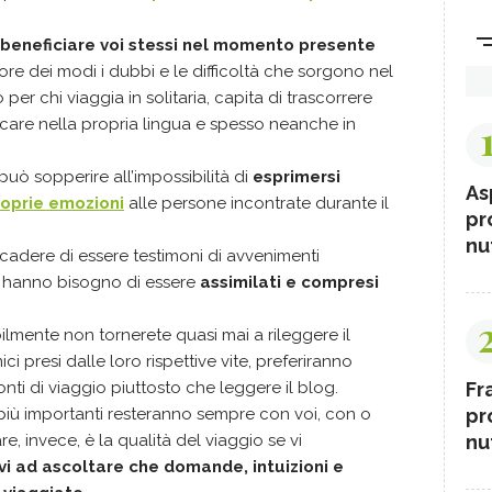
beneficiare voi stessi nel momento presente
iore dei modi i dubbi e le difficoltà che sorgono nel
per chi viaggia in solitaria, capita di trascorrere
icare nella propria lingua e spesso neanche in
può sopperire all’impossibilità di
esprimersi
As
roprie emozioni
alle persone incontrate durante il
pr
nut
ccadere di essere testimoni di avvenimenti
he hanno bisogno di essere
assimilati e compresi
ilmente non tornerete quasi mai a rileggere il
ci presi dalle loro rispettive vite, preferiranno
Fr
onti di viaggio piuttosto che leggere il blog.
pr
 più importanti resteranno sempre con voi, con o
nut
, invece, è la qualità del viaggio se vi
vi ad ascoltare che domande, intuizioni e