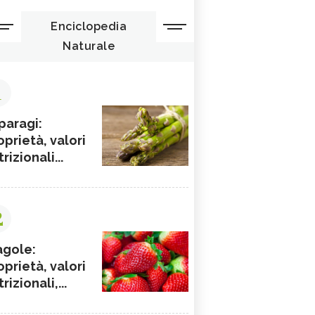
Enciclopedia
Naturale
1
paragi:
oprietà, valori
rizionali...
2
agole:
oprietà, valori
rizionali,...