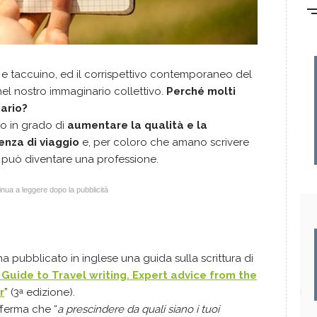
 e taccuino, ed il corrispettivo contemporaneo del
el nostro immaginario collettivo.
Perché molti
ario?
to in grado di
aumentare la qualità e la
enza di viaggio
e, per coloro che amano scrivere
io può diventare una professione.
nua a leggere dopo la pubblicità
ha pubblicato in inglese una guida sulla scrittura di
 Guide to Travel writing. Expert advice from the
r
” (3ᵃ edizione).
fferma che “
a prescindere da quali siano i tuoi