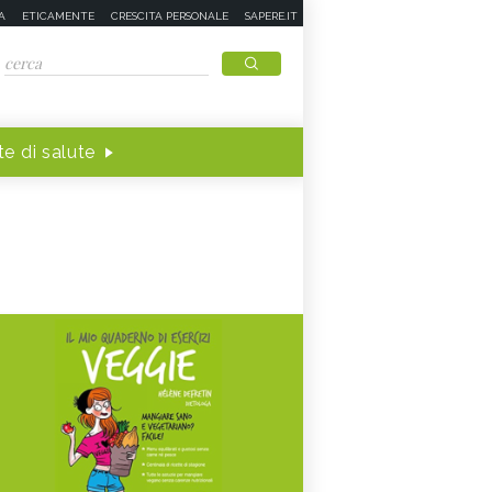
A
ETICAMENTE
CRESCITA PERSONALE
SAPERE.IT
e di salute