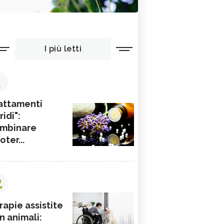
I più letti
1
attamenti
ridi":
mbinare
ioter...
2
rapie assistite
n animali: