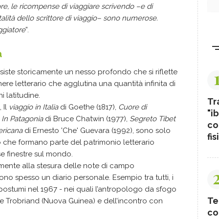
ore, le ricompense di viaggiare scrivendo –e di
alità dello scrittore di viaggio– sono numerose.
ggiatore
”.
a
siste storicamente un nesso profondo che si riflette
nere letterario che agglutina una quantità infinita di
ni latitudine.
Tr
 Il
viaggio in Italia
di Goethe (1817),
Cuore di
"ib
,
In Patagonia
di Bruce Chatwin (1977),
Segreto Tibet
co
ricana
di Ernesto 'Che' Guevara (1992), sono solo
fis
gio che formano parte del patrimonio letterario
e finestre sul mondo.
amente alla stesura delle note di campo
gono spesso un diario personale. Esempio tra tutti, i
postumi nel 1967 - nei quali l’antropologo da sfogo
Te
sole Trobriand (Nuova Guinea) e dell’incontro con
co