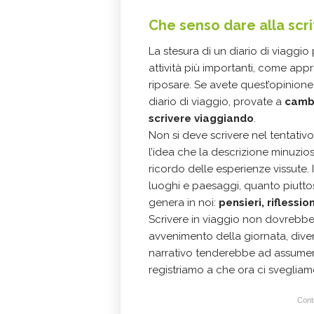
Che senso dare alla scri
La stesura di un diario di viagg
attività più importanti, come app
riposare. Se avete quest’opinione
diario di viaggio, provate a
cambi
scrivere viaggiando
.
Non si deve scrivere nel tentati
l’idea che la descrizione minuziosa
ricordo delle esperienze vissute.
luoghi e paesaggi, quanto piutto
genera in noi:
pensieri, riflessi
Scrivere in viaggio non dovrebbe
avvenimento della giornata, diven
narrativo tenderebbe ad assumere
registriamo a che ora ci svegliam
Conti