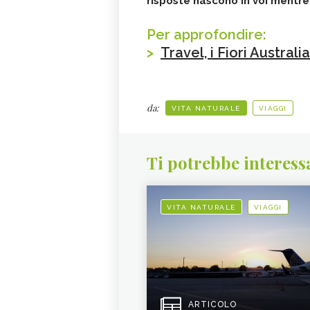
risposte nascono in voi mentre
Per approfondire:
>
Travel, i Fiori Australi
da:
VITA NATURALE
VIAGGI
Ti potrebbe interess
VITA NATURALE
VIAGGI
ARTICOLO