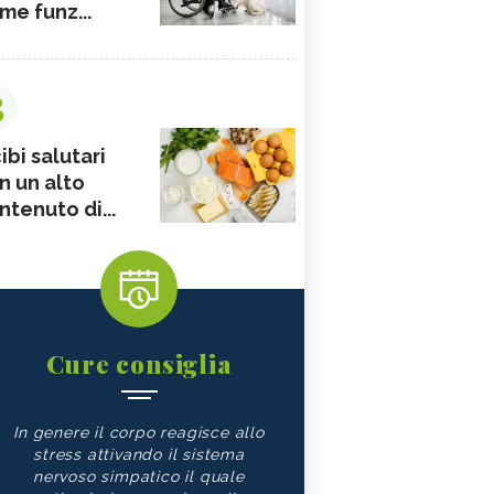
me funz...
3
ibi salutari
n un alto
ntenuto di...
Cure consiglia
In genere il corpo reagisce allo
stress attivando il sistema
nervoso simpatico il quale