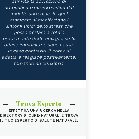
stimola la secrezione di
adrenalina e noradrenalina dal
midollo surrenale. In quel
momento si manifestano i
sintomi tipici dello stress che
posso portare a totale
esaurimento delle energie, se le
difese immunitarie sono basse.
In caso contrario, il corpo si
adatta e reagisce positivamente,
tornando all'equilibrio.
Trova Esperto
EFFETTUA UNA RICERCA NELLA
DIRECTORY DI CURE-NATURALI E TROVA
IL TUO ESPERTO DI SALUTE NATURALE.