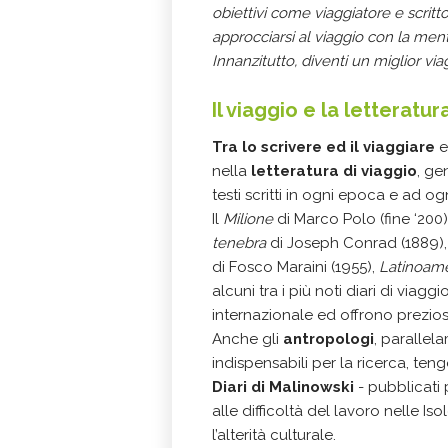
obiettivi come viaggiatore e scritt
approcciarsi al viaggio con la ment
Innanzitutto, diventi un miglior via
Il viaggio e la letteratur
Tra lo scrivere ed il viaggiare
e
nella
letteratura di viaggio
, ge
testi scritti in ogni epoca e ad og
Il
Milione
di Marco Polo (fine ‘200),
tenebra
di Joseph Conrad (1889)
di Fosco Maraini (1955),
Latinoame
alcuni tra i più noti diari di viag
internazionale ed offrono prezios
Anche gli
antropologi
, parallel
indispensabili per la ricerca, ten
Diari di Malinowski
- pubblicati 
alle difficoltà del lavoro nelle I
l’alterità culturale.