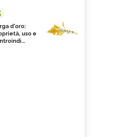
3
rga d'oro:
oprietà, uso e
ntroindi...