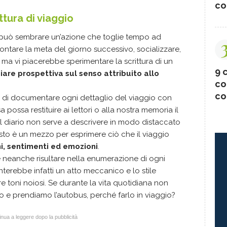
co
ttura di viaggio
io può sembrare un’azione che toglie tempo ad
rontare la meta del giorno successivo, socializzare,
 ma vi piacerebbe sperimentare la scrittura di un
9 c
are prospettiva sul senso attribuito allo
co
co
vo di documentare ogni dettaglio del viaggio con
 possa restituire ai lettori o alla nostra memoria il
 Il diario non serve a descrivere in modo distaccato
sto è un mezzo per esprimere ciò che il viaggio
oni, sentimenti ed emozioni
.
 neanche risultare nella enumerazione di ogni
terebbe infatti un atto meccanico e lo stile
 toni noiosi. Se durante la vita quotidiana non
o e prendiamo l’autobus, perché farlo in viaggio?
nua a leggere dopo la pubblicità