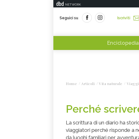
NETWORK
Seguici su
Iscriviti
Enciclopedia
Home
Articoli
Vita naturale
Viaggi
Perché scrivere
La scrittura di un diario ha st
viaggiatori perché risponde a ne
da luoghi familiari per avventura