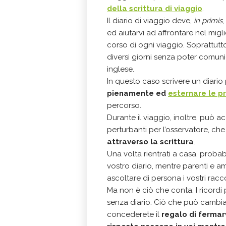
della scrittura di viaggio
.
Il diario di viaggio deve,
in primis
,
ed aiutarvi ad affrontare nel migl
corso di ogni viaggio. Soprattutto 
diversi giorni senza poter comun
inglese.
In questo caso scrivere un diario 
pienamente ed
esternare le p
percorso.
Durante il viaggio, inoltre, può a
perturbanti per l’osservatore, c
attraverso la scrittura
.
Una volta rientrati a casa, probab
vostro diario, mentre parenti e ami
ascoltare di persona i vostri racc
Ma non è ciò che conta. I ricordi
senza diario. Ciò che può cambiare
concederete il
regalo di fermar